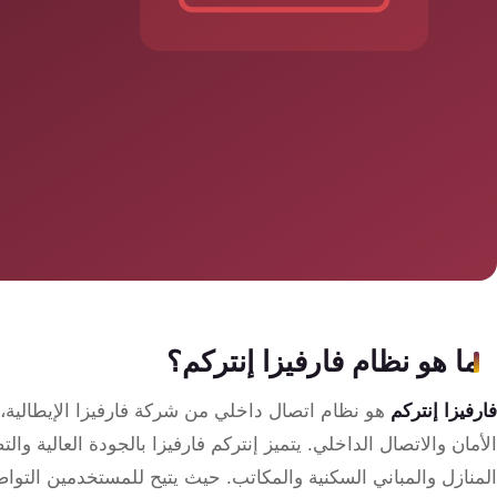
سمارت
هوم
ساوند
سيستم
حلول
أمنية
للشركات
والمصانع
جهاز
ما هو نظام فارفيزا إنتركم؟
بصمة
الحضور
فارفيزا إنتركم
هو نظام اتصال داخلي من شركة فارفيزا الإيطالية،
والانصراف
الأمان والاتصال الداخلي. يتميز إنتركم فارفيزا بالجودة العالية وا
المنازل والمباني السكنية والمكاتب. حيث يتيح للمستخدمين التواص