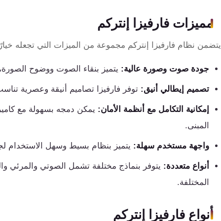
تقوية
شبكات
مميزات فارفيزا إنتركم
المحمول
والانترنت
يتضمن نظام فارفيزا إنتركم مجموعة من الميزات التي تجعله خيارًا 
جودة صوت وصورة عالية:
يتميز بنقاء الصوت ووضوح الصورة، م
انتركم
تصميم إيطالي أنيق:
توفر فارفيزا تصاميم أنيقة وعصرية تناسب
أنظمة
إمكانية التكامل مع أنظمة الأمان:
يمكن دمجه بسهولة مع كاميرات
إنذار
المبنى.
السرقة
واجهة مستخدم سهلة:
يتميز بنظام بسيط وسهل الاستخدام لجمي
أنظمة
أنواع متعددة:
يتوفر بنماذج مختلفة تشمل الصوتي والمرئي واللا
إنذار
المختلفة.
الحريق
أنواع فارفيزا إنتركم
أكسيس