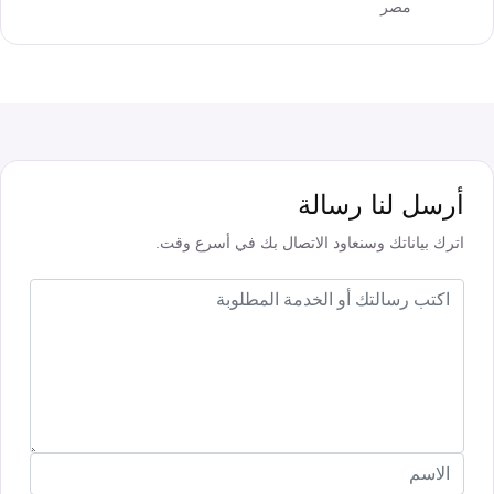
مصر
تقوية
شبكات
المحمول
والانترنت
انتركم
أرسل لنا رسالة
أنظمة
اترك بياناتك وسنعاود الاتصال بك في أسرع وقت.
إنذار
السرقة
أنظمة
إنذار
الحريق
أكسيس