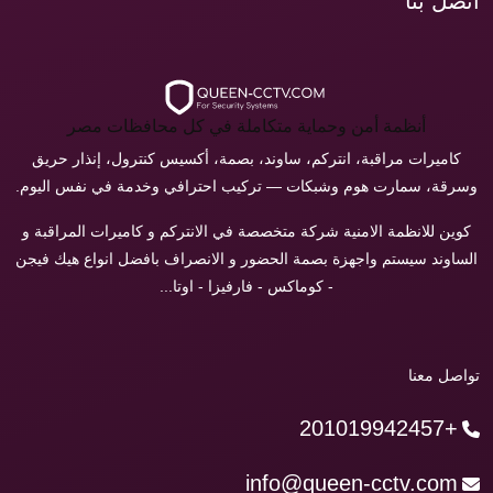
اتصل بنا
أنظمة أمن وحماية متكاملة في كل محافظات مصر
كاميرات مراقبة، انتركم، ساوند، بصمة، أكسيس كنترول، إنذار حريق
وسرقة، سمارت هوم وشبكات — تركيب احترافي وخدمة في نفس اليوم.
كوين للانظمة الامنية شركة متخصصة في الانتركم و كاميرات المراقبة و
الساوند سيستم واجهزة بصمة الحضور و الانصراف بافضل انواع هيك فيجن
- كوماكس - فارفيزا - اوتا...
تواصل معنا
+201019942457
info@queen-cctv.com