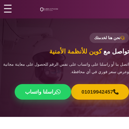
رئيسية
/
تواصل معنا
كاميرات
مراقبة
اتصل بنا
نحن هنا لخدمتك
كالون
الباب
من نحن
اصل مع
كوين للأنظمة الأمنية
الذكي
المقالات
صل بنا أو راسلنا على واتساب على نفس الرقم للحصول على معاينة مجانية
شبكات
رض سعر فوري في أي محافظة.
و
الأقسام
سنترال
01019942457
راسلنا واتساب
الرئيسية
سنترال
الداخلي
اتصل الآن
EN