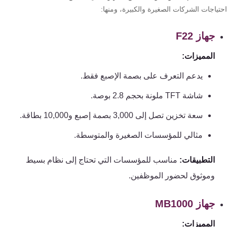
تقوية
تياجات الشركات الصغيرة والكبيرة، ومنها:
شبكات
المحمول
جهاز F22
والانترنت
المميزات:
انتركم
يدعم التعرف على بصمة الإصبع فقط.
شاشة TFT ملونة بحجم 2.8 بوصة.
أنظمة
سعة تخزين تصل إلى 3,000 بصمة إصبع و10,000 بطاقة.
إنذار
السرقة
مثالي للمؤسسات الصغيرة والمتوسطة.
التطبيقات:
مناسب للمؤسسات التي تحتاج إلى نظام بسيط
أنظمة
وموثوق لحضور الموظفين.
إنذار
الحريق
جهاز MB1000
أكسيس
المميزات: