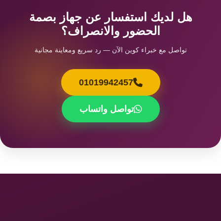
هل لديك استفسار عن جهاز بصمة
الحضور والانصراف؟
تواصل مع خبراء كوين الآن — رد سريع ومعاينة مجانية
01019942457
تواصل واتساب