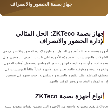
سمارت
هوم
AR
ساوند
سيستم
جهاز بصمة ZKTeco: الحل المثالي
لإدارة الحضور والانصراف
حلول
أمنية
أجهزة بصمة ZKTeco تُعد من الحلول المتطورة لإدارة الحضور والانصراف في
للشركات
شركات والمؤسسات. تعتمد هذه الأجهزة على تقنيات التعرف البيومتري مثل
والمصانع
مة الإصبع أو بصمة الوجه لتوثيق حضور الموظفين وتسجيل أوقات الدخول
خروج بدقة وموثوقية عالية. تعتبر هذه الأجهزة خياراً مثالياً للمؤسسات في
تلف المناطق مثل القاهرة والجيزة والإسكندرية، حيث تسهم في تحسين
جهاز
رة الموارد البشرية وتوفير الوقت والجهد.
بصمة
الحضور
أنواع أجهزة بصمة ZKTeco
والانصراف
ZKTeco تقدم مجموعة واسعة من الأجهزة التي تتضمن تقنيات متعددة لتلبية