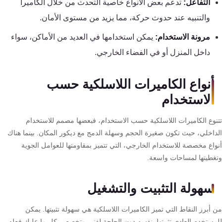
التفاعل:
تدعم بعض الأنواع خاصية التحدث من خلال الكاميرا
سيستم
والتنبيه عند حدوث حركة، مما يزيد من مستوى الأمان.
جهاز
مرونة الاستخدام:
يمكن استخدامها في العديد من الأماكن، سواء
بصمة
داخل المنزل أو في الفضاء الخارجي.
الحضور
والانصراف
أنواع الكاميرات اللاسلكية حسب
الاستخدام
كالون
الباب
تتنوع الكاميرات اللاسلكية حسب الاستخدام، فبعضها مصمم للاستخدام
الذكي
الداخلي، حيث تكون صغيرة الحجم وسهلة الدمج مع ديكور المكان. بينما هناك
أنواع مخصصة للاستخدام الخارجي، التي تتميز بمقاومتها للعوامل الجوية
وتغطيتها لمساحات واسعة.
سنترال
الداخلي
سهولة التثبيت والتشغيل
شبكات
من أبرز النقاط التي تميز الكاميرات اللاسلكية هي سهولة تثبيتها. يمكن
و
للمستخدم العادي تثبيتها بنفسه دون الحاجة لفني متخصص. كل ما عليك فعله