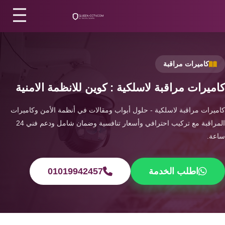
الرئيسية
/
كاميرات مراقبة
/
كاميرات مراقبة لاسلكية
أكسيس
كنترول
اتصل بنا
كاميرات مراقبة
أنظمة
إنذار
من نحن
كاميرات مراقبة لاسلكية : كوين للانظمة الامنية
الحريق
كاميرات مراقبة لاسلكية - حلول أبواب ومقالات في أنظمة الأمن وكاميرات
المقالات
المراقبة مع تركيب احترافي وأسعار تنافسية وضمان شامل ودعم فني 24
أنظمة
ساعة.
إنذار
الأقسام
السرقة
اطلب الخدمة
01019942457
الرئيسية
سمارت
هوم
اتصل الآن
EN