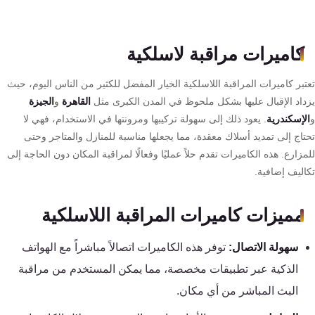
تقوية
شبكات
AR
المحمول
كاميرات مراقبة لاسلكية
والانترنت
تعتبر كاميرات المراقبة اللاسلكية الخيار المفضل للكثير من الناس اليوم، حيث
حلول
يزداد الإقبال عليها بشكل ملحوظ في المدن الكبرى مثل
القاهرة
و
الجيزة
أمنية
و
الإسكندرية
. يعود ذلك إلى سهولة تركيبها ومرونتها في الاستخدام، فهي لا
للشركات
تحتاج إلى تمديد أسلاك معقدة، مما يجعلها مناسبة للمنازل والمتاجر وحتى
للمزارع. هذه الكاميرات تقدم حلاً عمليًا وفعالًا لمراقبة المكان دون الحاجة إلى
والمصانع
تكاليف إضافية.
كاميرات
مميزات كاميرات المراقبة اللاسلكية
مراقبة
سهولة الاتصال:
توفر هذه الكاميرات اتصالاً مباشراً مع الهواتف
انتركم
الذكية عبر تطبيقات مخصصة، مما يمكن المستخدم من مراقبة
البث المباشر من أي مكان.
ساوند