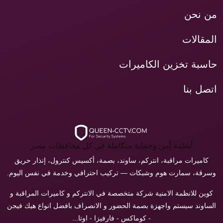
من نحن
المقالات
حاسبة تخزين الكاميرات
اتصل بنا
أنظمة أمن وحماية متكاملة في كل محافظات مصر
كاميرات مراقبة، انتركم، ساوند، بصمة، أكسيس كنترول، إنذار حريق
وسرقة، سمارت هوم وشبكات — تركيب احترافي وخدمة في نفس اليوم.
كوين للانظمة الامنية شركة متخصصة في الانتركم و كاميرات المراقبة و
الساوند سيستم واجهزة بصمة الحضور و الانصراف بافضل انواع هيك فيجن
- كوماكس - فارفيزا - اوتا...