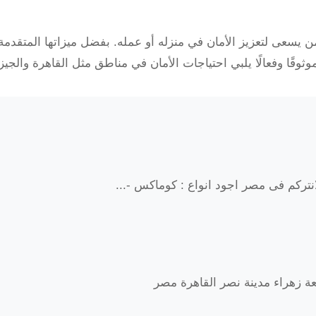
بة Longse خيارًا مثاليًا لمن يسعى لتعزيز الأمان في منزله أو عمله. بفضل ميزاتها ال
تركم فى مصر اجود انواع : كوماكس -...