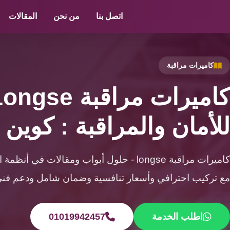
الرئيسية
/
كاميرات مراقبة
/
كاميرات مراقبة longse
اتصل بنا
من نحن
المقالات
أكسيس
كنترول
كاميرات مراقبة
أنظمة
إنذار
الحريق
للأمان والمراقبة : كوين ل
أنظمة
إنذار
السرقة
كاميرات مراقبة longse - حلول أبواب ومقالات في
مع تركيب احترافي وأسعار تنافسية وضمان شامل ودعم فني 24 ساع
سمارت
هوم
اطلب الخدمة
01019942457