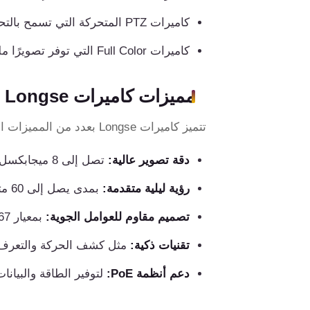
سيستم
كاميرات PTZ المتحركة التي تسمح بالتحكم في الحركة والتكبير.
جهاز
كاميرات Full Color التي توفر تصويرًا ملونًا واضحًا حتى في ظروف الإضاءة المنخفضة.
بصمة
الحضور
مميزات كاميرات Longse
والانصراف
تتميز كاميرات Longse بعدد من المميزات التي تجعلها رائدة في السوق، ومنها:
كالون
دقة تصوير عالية:
تصل إلى 8 ميجابكسل، مما يضمن وضوح الصورة وتفاصيل دقيقة.
الباب
الذكي
رؤية ليلية متقدمة:
بمدى يصل إلى 60 مترًا في بعض الطرازات.
تصميم مقاوم للعوامل الجوية:
بمعيار IP67 للاستخدام الخارجي، مما يجعلها مثالية للمساحات الخارجية.
سنترال
الداخلي
تقنيات ذكية:
مثل كشف الحركة والتعرف ع
دعم أنظمة PoE:
لتوفير الطاقة والبيانا
شبكات
و