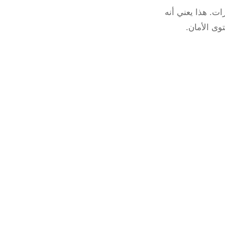
مدى الرؤية إلى 60 مترًا في بعض الطرازات. هذا يعني أنه
وى الأمان.