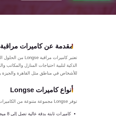
تقوية
شبكات
المحمول
والانترنت
حلول
أمنية
مقدمة عن كاميرات مراقبة Longse
للشركات
والمصانع
تعتبر كاميرات مرا
الذكية لتلبية احتياجات المنازل والمكاتب وال
كاميرات
للأشخاص في مناطق مثل القاهرة والجيزة وا
مراقبة
أنواع كاميرات Longse
انتركم
توفر Longse مجموعة متنوعة من الكاميرات التي تناسب مختلف الاستخدامات، ومنها:
ساوند
كاميرات ثابتة بدقة عالية تصل إلى 8 ميجابكسل.