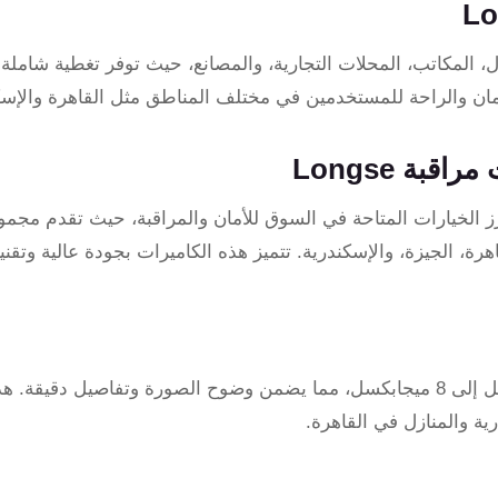
 في مراقبة المنازل، المكاتب، المحلات التجارية، والمصانع، حيث توفر تغطية شام
مان والراحة للمستخدمين في مختلف المناطق مثل القاهرة والإسكن
قبة Longse
قبة Longse واحدة من أبرز الخيارات المتاحة في السوق للأمان والمراقبة، حيث تقدم 
هرة، الجيزة، والإسكندرية. تتميز هذه الكاميرات بجودة عالية وت
تأتي كاميرات Longse بدقة تصوير عالية تصل إلى 8 ميجابكسل، مما يضمن وضوح الصورة وتفاصيل
ية والمنازل في القاهرة.