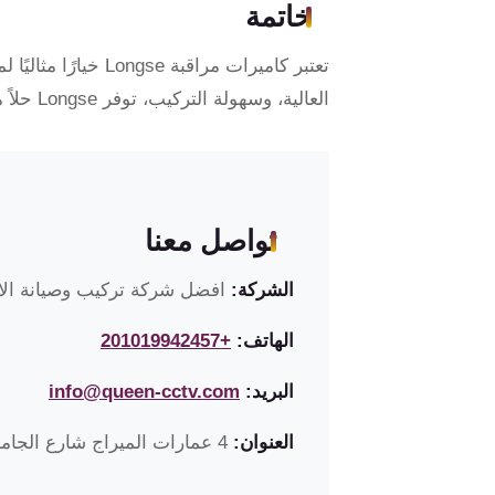
خاتمة
تعتبر كاميرات مراق
العالية، وسهولة التركيب، توفر Longse حلاً موثوقًا وفعالًا يلبي احتياجات الأمان في مناطق مثل القاهرة والجيزة والإسكندرية.
تواصل معنا
الشركة:
افضل شركة تركيب وصيانة الان
الهاتف:
+201019942457
البريد:
info@queen-cctv.com
العنوان:
4 عمارات الميراج شارع الجامعة زهراء مدينة نصر القاهرة مصر