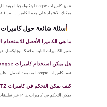
يمكنك الاعتماد على هذه الكاميرات لمراقبة
أسئلة شائعة حول كاميرات Longse
ما هي الكاميرا الأفضل للاستخدام ا
تعتبر الكاميرات الثابتة بدقة 8 ميجابكسل خيارًا ممتازًا للاستخدام الداخلي، حيث توفر جودة تصوير عالية.
هل يمكن استخدام كاميرات Longse في الهواء الطلق؟
نعم، كاميرات Longse مصممة لتحمل الظروف الجوية المختلفة بفضل معيار IP67.
كيف يمكن التحكم في كاميرات PTZ؟
يمكن التحكم في كاميرات PTZ عبر تطبيقات الهواتف الذكية، مما يوفر لك إمكانية التحكم عن بعد.