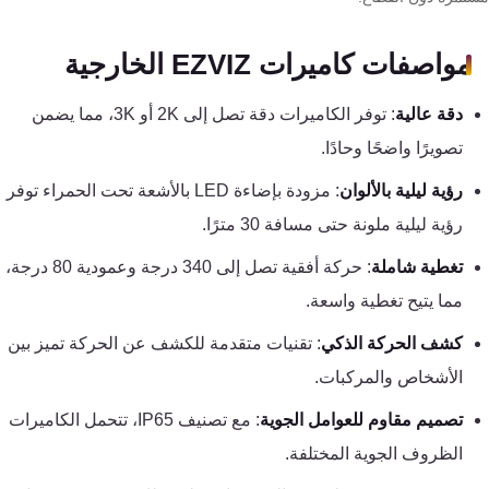
تقوية
شبكات
مواصفات كاميرات EZVIZ الخارجية
المحمول
والانترنت
دقة عالية
: توفر الكاميرات دقة تصل إلى 2K أو 3K، مما يضمن
تصويرًا واضحًا وحادًا.
انتركم
رؤية ليلية بالألوان
: مزودة بإضاءة LED بالأشعة تحت الحمراء توفر
رؤية ليلية ملونة حتى مسافة 30 مترًا.
أنظمة
إنذار
تغطية شاملة
: حركة أفقية تصل إلى 340 درجة وعمودية 80 درجة،
السرقة
مما يتيح تغطية واسعة.
كشف الحركة الذكي
: تقنيات متقدمة للكشف عن الحركة تميز بين
أنظمة
الأشخاص والمركبات.
إنذار
الحريق
تصميم مقاوم للعوامل الجوية
: مع تصنيف IP65، تتحمل الكاميرات
الظروف الجوية المختلفة.
أكسيس