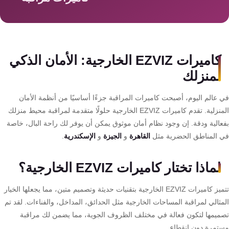
سمارت
هوم
AR
ساوند
كاميرات EZVIZ الخارجية: الأمان الذكي
سيستم
لمنزلك
حلول
 عالم اليوم، أصبحت كاميرات المراقبة جزءًا أساسيًا من أنظمة الأمان
أمنية
المنزلية. تقدم كاميرات EZVIZ الخارجية حلولًا متقدمة لمراقبة محيط منزلك
للشركات
عالية ودقة. إن وجود نظام أمان موثوق يمكن أن يوفر لك راحة البال، خاصة
والمصانع
 المناطق الحضرية مثل
القاهرة
و
الجيزة
و
الإسكندرية
.
جهاز
لماذا تختار كاميرات EZVIZ الخارجية؟
بصمة
الحضور
تتميز كاميرات EZVIZ الخارجية بتقنيات حديثة وتصميم متين، مما يجعلها الخيار
والانصراف
مثالي لمراقبة المساحات الخارجية مثل الحدائق، المداخل، والفناءات. لقد تم
ميمها لتكون فعالة في مختلف الظروف الجوية، مما يضمن لك مراقبة
تمرة دون انقطاع.