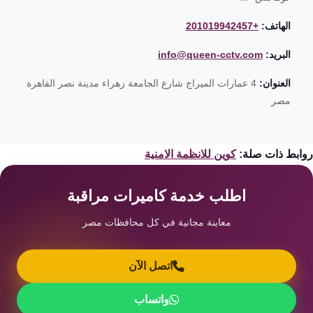
الهاتف:
+201019942457
البريد:
info@queen-cctv.com
العنوان:
4 عمارات الميراج شارع الجامعة زهراء مدينة نصر القاهرة
مصر
ابط ذات صلة:
كوين للانظمة الامنية
اطلب خدمة كاميرات مراقبة
معاينة مجانية في كل محافظات مصر
اتصل الآن
واتساب