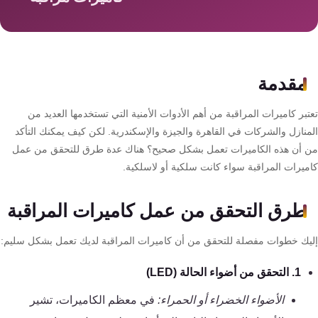
سمارت
هوم
AR
ساوند
مقدمة
سيستم
بر كاميرات المراقبة من أهم الأدوات الأمنية التي تستخدمها العديد من
حلول
منازل والشركات في القاهرة والجيزة والإسكندرية. لكن كيف يمكنك التأكد
أمنية
 أن هذه الكاميرات تعمل بشكل صحيح؟ هناك عدة طرق للتحقق من عمل
للشركات
ميرات المراقبة سواء كانت سلكية أو لاسلكية.
والمصانع
طرق التحقق من عمل كاميرات المراقبة
جهاز
يك خطوات مفصلة للتحقق من أن كاميرات المراقبة لديك تعمل بشكل سليم:
بصمة
الحضور
1. التحقق من أضواء الحالة (LED)
والانصراف
الأضواء الخضراء أو الحمراء:
في معظم الكاميرات، تشير