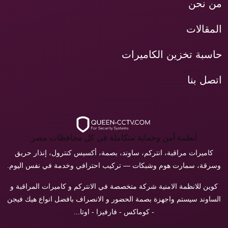
من نحن
المقالات
حاسبة تخزين الكاميرات
اتصل بنا
أنظمة أمن وحماية متكاملة في كل محافظات مصر
كاميرات مراقبة، انتركم، ساوند، بصمة، أكسيس كنترول، إنذار حريق
وسرقة، سمارت هوم وشبكات — تركيب احترافي وخدمة في نفس اليوم.
كوين للانظمة الامنية شركة متخصصة في الانتركم و كاميرات المراقبة و
الساوند سيستم واجهزة بصمة الحضور و الانصراف بافضل انواع هيك فيجن
- كوماكس - فارفيزا - اوتا...