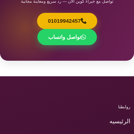
تواصل مع خبراء كوين الآن — رد سريع ومعاينة مجانية
01019942457
تواصل واتساب
روابطنا
الرئيسيه