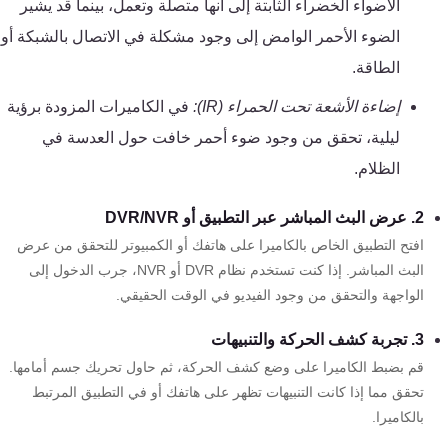
الأضواء الخضراء الثابتة إلى أنها متصلة وتعمل، بينما قد يشير
تقوية
شبكات
الضوء الأحمر الوامض إلى وجود مشكلة في الاتصال بالشبكة أو
المحمول
الطاقة.
والانترنت
إضاءة الأشعة تحت الحمراء (IR):
في الكاميرات المزودة برؤية
ليلية، تحقق من وجود ضوء أحمر خافت حول العدسة في
انتركم
الظلام.
أنظمة
2. عرض البث المباشر عبر التطبيق أو DVR/NVR
إنذار
افتح التطبيق الخاص بالكاميرا على هاتفك أو الكمبيوتر للتحقق من عرض
السرقة
البث المباشر. إذا كنت تستخدم نظام DVR أو NVR، جرب الدخول إلى
الواجهة والتحقق من وجود الفيديو في الوقت الحقيقي.
أنظمة
3. تجربة كشف الحركة والتنبيهات
إنذار
قم بضبط الكاميرا على وضع كشف الحركة، ثم حاول تحريك جسم أمامها.
الحريق
تحقق مما إذا كانت التنبيهات تظهر على هاتفك أو في التطبيق المرتبط
بالكاميرا.
أكسيس