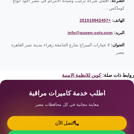
الشركة:
افضل شركة تركيب وصيانة الانتركم فى مصر اجود انواع :
كوماكس -...
الهاتف:
+201019942457
البريد:
info@queen-cctv.com
العنوان:
4 عمارات الميراج شارع الجامعة زهراء مدينة نصر القاهرة
مصر
ابط ذات صلة:
كوين للانظمة الامنية
اطلب خدمة كاميرات مراقبة
معاينة مجانية في كل محافظات مصر
اتصل الآن