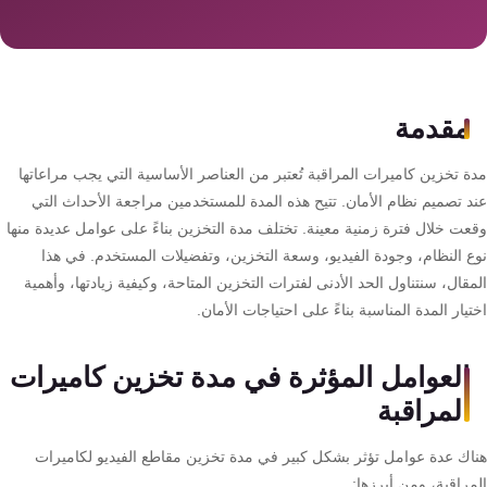
سمارت
هوم
AR
ساوند
مقدمة
سيستم
ة تخزين كاميرات المراقبة تُعتبر من العناصر الأساسية التي يجب مراعاتها
حلول
د تصميم نظام الأمان. تتيح هذه المدة للمستخدمين مراجعة الأحداث التي
أمنية
عت خلال فترة زمنية معينة. تختلف مدة التخزين بناءً على عوامل عديدة منها
للشركات
ع النظام، وجودة الفيديو، وسعة التخزين، وتفضيلات المستخدم. في هذا
والمصانع
قال، سنتناول الحد الأدنى لفترات التخزين المتاحة، وكيفية زيادتها، وأهمية
يار المدة المناسبة بناءً على احتياجات الأمان.
جهاز
العوامل المؤثرة في مدة تخزين كاميرات
بصمة
الحضور
المراقبة
والانصراف
اك عدة عوامل تؤثر بشكل كبير في مدة تخزين مقاطع الفيديو لكاميرات
راقبة، ومن أبرزها: