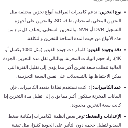
تقوية
شبكات
نوع التخزين:
تدعم كاميرات المراقبة أنواع تخزين مختلفة مثل
المحمول
التخزين المحلي باستخدام بطاقة SD، والتخزين على أجهزة
والانترنت
التسجيل DVR أو NVR، والتخزين السحابي. يختلف كل نوع من
هذه الأنواع من حيث المدة المتاحة للتخزين والتكلفة.
انتركم
دقة وجودة الفيديو:
كلما زادت جودة الفيديو (مثل 1080 بكسل أو
4K)، زاد حجم البيانات المخزنة، وبالتالي تقل مدة التخزين. الجودة
أنظمة
إنذار
العالية تتطلب سعة تخزين أكبر مما يؤدي إلى تقليل الفترة التي
السرقة
يمكن الاحتفاظ بها بالتسجيلات على نفس السعة التخزينية.
عدد الكاميرات:
إذا كنت تستخدم نظامًا متعدد الكاميرات، فإن
أنظمة
البيانات المخزنة ستكون أكبر مما يؤدي إلى تقليل مدة التخزين إذا
إنذار
كانت سعة التخزين محدودة.
الحريق
الإعدادات والضغط:
توفر بعض أنظمة الكاميرات إمكانية ضغط
أكسيس
الفيديو لتقليل حجمه دون التأثير على الجودة كثيرًا، مثل تقنية