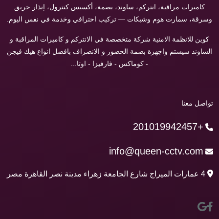
كاميرات مراقبة، انتركم، ساوند، بصمة، أكسيس كنترول، إنذار حريق
وسرقة، سمارت هوم وشبكات — تركيب احترافي وخدمة في نفس اليوم.
كوين للانظمة الامنية شركة متخصصة في الانتركم و كاميرات المراقبة و
الساوند سيستم واجهزة بصمة الحضور و الانصراف بافضل انواع هيك فيجن
- كوماكس - فارفيزا - اوتا...
تواصل معنا
+201019942457
info@queen-cctv.com
4 عمارات الميراج شارع الجامعة زهراء مدينة نصر القاهرة مصر