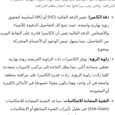
تقوية
راقبة، والتي يجب مراعاتها عند اختيار نظام المراقبة:
شبكات
المحمول
دقة الكاميرا:
تعتبر الدقة العالية (HD) أو (4K) أساسية لتحقيق
والانترنت
رؤية نهارية واضحة، حيث تتيح لك التفاصيل الدقيقة للأشياء
والأشخاص. الدقة العالية تعني أن الكاميرا قادرة على التقاط المزيد
انتركم
من التفاصيل، مما يسهل تمييز الوجوه أو الأجسام المتحركة
بوضوح.
أنظمة
زاوية الرؤية:
توفر الكاميرات ذات الزاوية العريضة رؤية نهارية
إنذار
تغطي مساحة أكبر، مما يقلل الحاجة إلى تركيب كاميرات متعددة.
السرقة
كلما زادت زاوية الرؤية، زادت قدرة الكاميرا على مراقبة منطقة
أنظمة
واسعة في آن واحد، وهذا يكون مفيدًا خصوصًا في الأماكن الكبيرة
إنذار
أو المفتوحة.
الحريق
التقنية المضادة للانعكاسات:
تساعد التقنية المضادة للانعكاسات
(Anti-Glare) في تقليل تأثيرات الضوء الساطع أو الانعكاسات
أكسيس