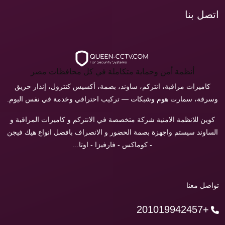
اتصل بنا
أنظمة أمن وحماية متكاملة في كل محافظات مصر
كاميرات مراقبة، انتركم، ساوند، بصمة، أكسيس كنترول، إنذار حريق
وسرقة، سمارت هوم وشبكات — تركيب احترافي وخدمة في نفس اليوم.
كوين للانظمة الامنية شركة متخصصة في الانتركم و كاميرات المراقبة و
الساوند سيستم واجهزة بصمة الحضور و الانصراف بافضل انواع هيك فيجن
- كوماكس - فارفيزا - اوتا...
تواصل معنا
+201019942457