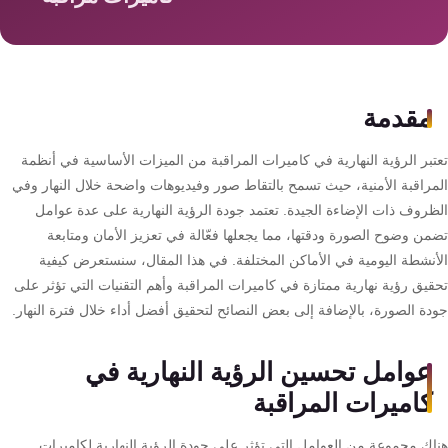
سمارت
هوم
AR
ساوند
مقدمة
سيستم
تبر الرؤية النهارية في كاميرات المراقبة من الميزات الأساسية في أنظمة
حلول
مراقبة الأمنية، حيث تسمح بالتقاط صور وفيديوهات واضحة خلال النهار وفي
أمنية
ظروف ذات الإضاءة الجيدة. تعتمد جودة الرؤية النهارية على عدة عوامل
للشركات
من وضوح الصورة ودقتها، مما يجعلها فعّالة في تعزيز الأمان ومتابعة
والمصانع
أنشطة اليومية في الأماكن المختلفة. في هذا المقال، سنستعرض كيفية
قيق رؤية نهارية ممتازة في كاميرات المراقبة وأهم التقنيات التي تؤثر على
دة الصورة، بالإضافة إلى بعض النصائح لتحقيق أفضل أداء خلال فترة النهار.
جهاز
بصمة
عوامل تحسين الرؤية النهارية في
الحضور
والانصراف
كاميرات المراقبة
اك مجموعة من العوامل التي تؤثر على جودة الرؤية النهارية لكاميرات