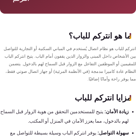
سمارت
هوم
AR
ساوند
ما هو انتركم للباب؟
سيستم
ركم للباب هو نظام اتصال يُستخدم في المباني السكنية أو التجارية للتواصل
حلول
 الأشخاص داخل المبنى والزوار الذين يقفون أمام الباب. يتيح انتركم الباب
أمنية
مقيمين أو الموظفين التفاعل مع الزوار قبل السماح لهم بالدخول. يتضمن
للشركات
نظام عادة كاميرا مدمجة (في الأنظمة المرئية) أو جهاز اتصال صوتي فقط،
والمصانع
 يوفر راحة وأمانًا إضافيًا.
جهاز
مزايا انتركم للباب
بصمة
زيادة الأمان:
يتيح للمستخدمين التحقق من هوية الزوار قبل السماح
الحضور
والانصراف
لهم بالدخول، مما يعزز الأمان في المنزل أو المكتب.
سهولة التواصل:
يوفر انتركم الباب وسيلة بسيطة للتواصل مع