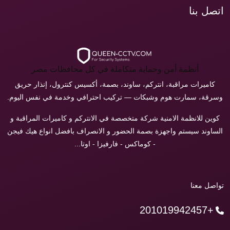
اتصل بنا
أنظمة أمن وحماية متكاملة في كل محافظات مصر
كاميرات مراقبة، انتركم، ساوند، بصمة، أكسيس كنترول، إنذار حريق
وسرقة، سمارت هوم وشبكات — تركيب احترافي وخدمة في نفس اليوم.
كوين للانظمة الامنية شركة متخصصة في الانتركم و كاميرات المراقبة و
الساوند سيستم واجهزة بصمة الحضور و الانصراف بافضل انواع هيك فيجن
- كوماكس - فارفيزا - اوتا...
تواصل معنا
+201019942457