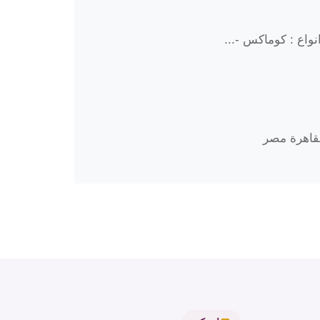
واع : كوماكس -...