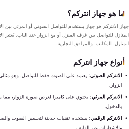
تقوية
شبكات
ما هو جهاز انتركم؟
المحمول
والانترنت
جهاز الانتركم هو جهاز يستخدم للتواصل الصوتي أو المرئي بين ا
المنازل للتواصل بين غرف المنزل أو مع الزوار عند الباب. يُعتبر ا
انتركم
المنازل، المكاتب، والمرافق التجارية.
أنظمة
أنواع جهاز انتركم
إنذار
الانتركم الصوتي:
يعتمد على الصوت فقط للتواصل، وهو مثالي 
السرقة
الزوار.
أنظمة
الانتركم المرئي:
يحتوي على كاميرا لعرض صورة الزوار، مما ي
إنذار
بالدخول.
الحريق
الانتركم الرقمي:
يستخدم تقنيات حديثة لتحسين الصوت والصور
أكسيس
والإشعارات عبر الهاتف.