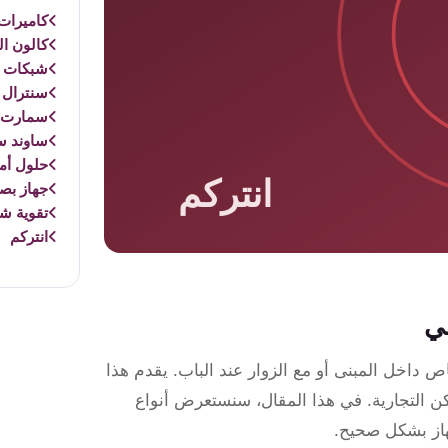
كاميرات 
كالون ال
شبكات و
سنترال 
سمارت 
ساوند س
حلول أم
جهاز بص
تقوية ش
انتركم
لي
 داخل المبنى أو مع الزوار عند الباب. يقدم هذا
كن التجارية. في هذا المقال، سنستعرض أنواع
جهاز بشكل صحيح.