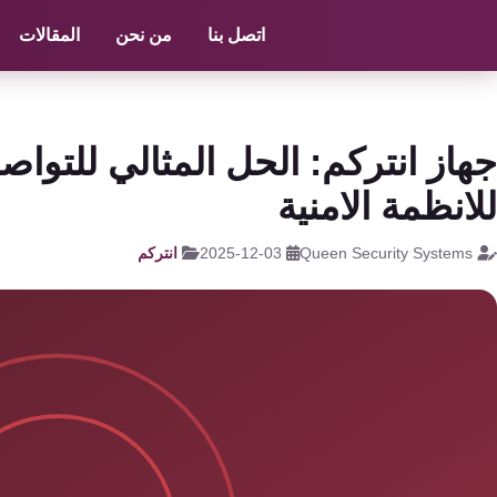
الرئيسية
/
انتركم
/
صيانة انتركم
اتصل بنا
من نحن
المقالات
كاميرات
مراقبة
كالون
جهاز انتركم: الحل المثالي للتواص
الباب
للانظمة الامنية
الذكي
Queen Security Systems
2025-12-03
انتركم
شبكات
و
سنترال
سنترال
الداخلي