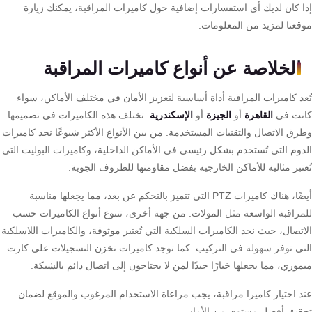
ا كان لديك أي استفسارات إضافية حول كاميرات المراقبة، يمكنك زيارة
قعنا لمزيد من المعلومات.
الخلاصة عن أنواع كاميرات المراقبة
عد كاميرات المراقبة أداة أساسية لتعزيز الأمان في مختلف الأماكن، سواء
نت في
القاهرة
أو
الجيزة
أو
الإسكندرية
. تختلف هذه الكاميرات في تصميمها
رق الاتصال والتقنيات المستخدمة. من بين الأنواع الأكثر شيوعًا نجد كاميرات
دوم التي تُستخدم بشكل رئيسي في الأماكن الداخلية، وكاميرات البوليت التي
تبر مثالية للأماكن الخارجية بفضل مقاومتها للظروف الجوية.
أيضًا، هناك كاميرات PTZ التي تتميز بالتحكم عن بعد، مما يجعلها مناسبة
مراقبة الواسعة مثل المولات. من جهة أخرى، تتنوع أنواع الكاميرات حسب
تصال، حيث نجد الكاميرات السلكية التي تُعتبر موثوقة، والكاميرات اللاسلكية
تي توفر سهولة في التركيب. كما توجد كاميرات تخزن التسجيلات على كارت
وري، مما يجعلها خيارًا جيدًا لمن لا يحتاجون إلى اتصال دائم بالشبكة.
د اختيار كاميرا مراقبة، يجب مراعاة الاستخدام المرغوب والموقع لضمان
قيق أفضل مستوى من الأمان.