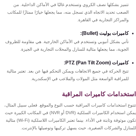
تتميز بشكلها نصف الكروي وتستخدم غالبًا في الأماكن الداخلية. من
الصعب تحديد الاتجاه الذي تسجل منه، مما يجعلها خيارًا ممتازًا للمكاتب
والمراكز التجارية في القاهرة.
كاميرات بوليت (Bullet):
تأتي بشكل أنبوبي وتستخدم في الأماكن الخارجية. هي مقاومة للظروف
الجوية، مما يجعلها مثالية للمنازل والمحلات التجارية في الجيزة.
كاميرات PTZ (Pan Tilt Zoom):
تتيح الحركة في جميع الاتجاهات ويمكن التحكم فيها عن بعد. تعتبر مثالية
للمراقبة الواسعة مثل المولات والملاعب في الإسكندرية.
تخدامات كاميرات المراقبة
نوع استخدامات كاميرات المراقبة حسب النوع والموقع. فعلى سبيل المثال،
يمكن استخدام الكاميرات السلكية (DVR أو NVR) في المكاتب الكبيرة حيث
تكون موثوقة وثابتة في الأداء. بينما تعتبر الكاميرات اللاسلكية (Wi-Fi) مثالية
منازل والشركات الصغيرة، حيث يسهل تركيبها وتوصيلها بالإنترنت.