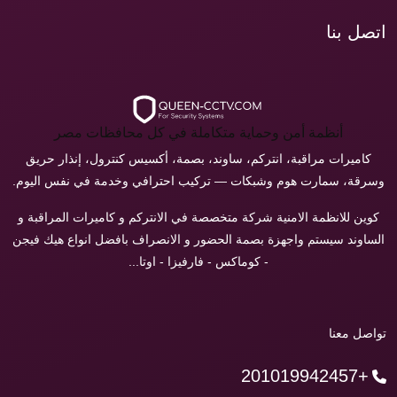
اتصل بنا
أنظمة أمن وحماية متكاملة في كل محافظات مصر
كاميرات مراقبة، انتركم، ساوند، بصمة، أكسيس كنترول، إنذار حريق
وسرقة، سمارت هوم وشبكات — تركيب احترافي وخدمة في نفس اليوم.
كوين للانظمة الامنية شركة متخصصة في الانتركم و كاميرات المراقبة و
الساوند سيستم واجهزة بصمة الحضور و الانصراف بافضل انواع هيك فيجن
- كوماكس - فارفيزا - اوتا...
تواصل معنا
+201019942457