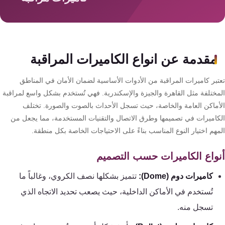
سمارت
هوم
AR
ساوند
مقدمة عن انواع الكاميرات المراقبة
سيستم
تبر كاميرات المراقبة من الأدوات الأساسية لضمان الأمان في المناطق
حلول
مختلفة مثل القاهرة والجيزة والإسكندرية. فهي تُستخدم بشكل واسع لمراقبة
أمنية
أماكن العامة والخاصة، حيث تسجل الأحداث بالصوت والصورة. تختلف
للشركات
كاميرات في تصميمها وطرق الاتصال والتقنيات المستخدمة، مما يجعل من
والمصانع
هم اختيار النوع المناسب بناءً على الاحتياجات الخاصة بكل منطقة.
واع الكاميرات حسب التصميم
جهاز
بصمة
كاميرات دوم (Dome):
تتميز بشكلها نصف الكروي، وغالباً ما
الحضور
تُستخدم في الأماكن الداخلية، حيث يصعب تحديد الاتجاه الذي
والانصراف
تسجل منه.