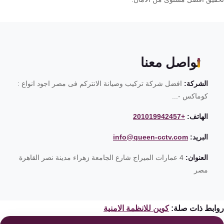
تواصل معنا
الشركة:
افضل شركة تركيب وصيانة الانتركم فى مصر اجود انواع :
كوماكس -...
الهاتف:
+201019942457
البريد:
info@queen-cctv.com
العنوان:
4 عمارات الميراج شارع الجامعة زهراء مدينة نصر القاهرة
مصر
ابط ذات صلة:
كوين للانظمة الامنية