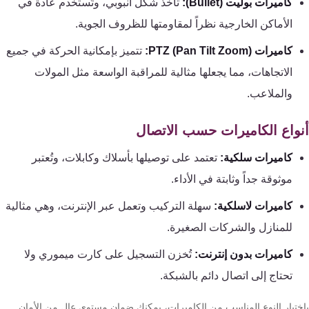
كاميرات بوليت (Bullet):
تأخذ شكل أنبوبي، وتُستخدم عادة في
تقوية
شبكات
الأماكن الخارجية نظراً لمقاومتها للظروف الجوية.
المحمول
كاميرات PTZ (Pan Tilt Zoom):
تتميز بإمكانية الحركة في جميع
والانترنت
الاتجاهات، مما يجعلها مثالية للمراقبة الواسعة مثل المولات
والملاعب.
انتركم
واع الكاميرات حسب الاتصال
أنظمة
كاميرات سلكية:
تعتمد على توصيلها بأسلاك وكابلات، وتُعتبر
إنذار
موثوقة جداً وثابتة في الأداء.
السرقة
كاميرات لاسلكية:
سهلة التركيب وتعمل عبر الإنترنت، وهي مثالية
أنظمة
للمنازل والشركات الصغيرة.
إنذار
كاميرات بدون إنترنت:
تُخزن التسجيل على كارت ميموري ولا
الحريق
تحتاج إلى اتصال دائم بالشبكة.
أكسيس
ختيار النوع المناسب من الكاميرات، يمكنك ضمان مستوى عالٍ من الأمان