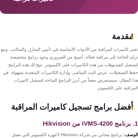
سمارت
هوم
AR
ساوند
مقدمة
سيستم
تبر كاميرات المراقبة من الأدوات الأساسية في تأمين المنازل والمكاتب. ومع
حلول
ايد الحاجة إلى مراقبة فعالة، أصبح من الضروري وجود برامج متخصصة
أمنية
سجيل الفيديوهات من هذه الكاميرات على الكمبيوتر. تتيح لك هذه البرامج
للشركات
ظ التسجيلات، عرض البث المباشر، وإدارة الكاميرات المتعددة بسهولة. في
والمصانع
ا المقال، سنستعرض بعضاً من أبرز البرامج المتاحة لتسجيل كاميرات
راقبة على الكمبيوتر.
جهاز
أفضل برامج تسجيل كاميرات المراقبة
بصمة
الحضور
والانصراف
وصف:
برنامج مجاني من شركة Hikvision لأجهزة الكمبيوتر التي تعمل