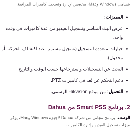
تقوية
وMac، مخصص لإدارة وتسجيل كاميرات المراقبة.
شبكات
المميزات:
المحمول
والانترنت
عرض البث المباشر وتسجيل الفيديو من عدة كاميرات في وقت
واحد.
انتركم
خيارات متعددة للتسجيل (تسجيل مستمر، عند اكتشاف الحركة، أو
مجدول).
أنظمة
إنذار
البحث عن التسجيلات واسترجاعها حسب الوقت والتاريخ.
السرقة
دعم التحكم عن بُعد في كاميرات PTZ.
التحميل:
من موقع Hikvision الرسمي.
أنظمة
إنذار
الحريق
وصف:
برنامج مجاني من شركة Dahua لأجهزة Windows وMac، يوفر
زات تسجيل الفيديو وإدارة الكاميرات.
أكسيس