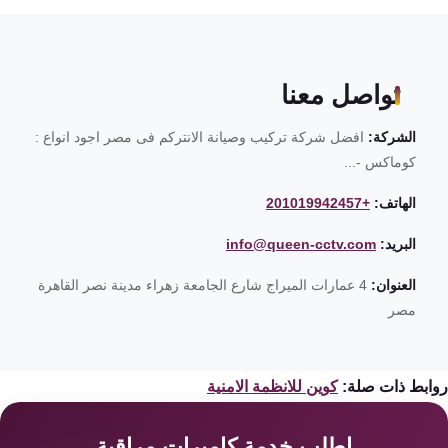
تواصل معنا
الشركة:
افضل شركة تركيب وصيانة الانتركم فى مصر اجود انواع :
كوماكس -...
الهاتف:
+201019942457
البريد:
info@queen-cctv.com
العنوان:
4 عمارات الميراج شارع الجامعة زهراء مدينة نصر القاهرة
مصر
ابط ذات صلة:
كوين للانظمة الامنية
اطلب خدمة كاميرات مراقبة