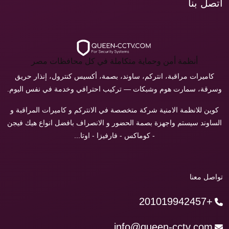
اتصل بنا
أنظمة أمن وحماية متكاملة في كل محافظات مصر
كاميرات مراقبة، انتركم، ساوند، بصمة، أكسيس كنترول، إنذار حريق
وسرقة، سمارت هوم وشبكات — تركيب احترافي وخدمة في نفس اليوم.
كوين للانظمة الامنية شركة متخصصة في الانتركم و كاميرات المراقبة و
الساوند سيستم واجهزة بصمة الحضور و الانصراف بافضل انواع هيك فيجن
- كوماكس - فارفيزا - اوتا...
تواصل معنا
+201019942457
info@queen-cctv.com