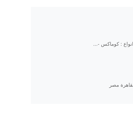
واع : كوماكس -...