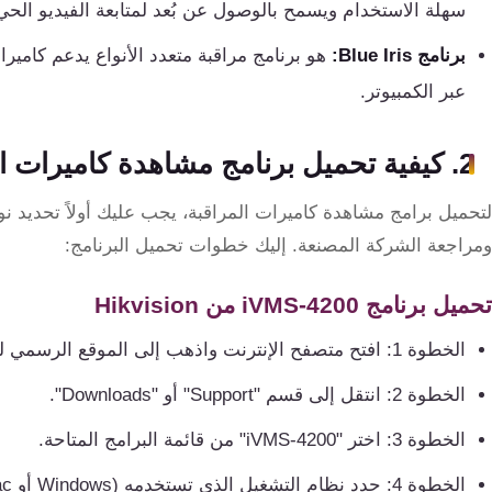
سهلة الاستخدام ويسمح بالوصول عن بُعد لمتابعة الفيديو الحي
كنترول
برنامج Blue Iris:
عبر الكمبيوتر.
2. كيفية تحميل برنامج مشاهدة كاميرات المراقبة على الكمبيوتر
ومراجعة الشركة المصنعة. إليك خطوات تحميل البرنامج:
تحميل برنامج iVMS-4200 من Hikvision
الخطوة 1: افتح متصفح الإنترنت واذهب إلى الموقع الرسمي لشركة Hikvision: Hikvision Official Website.
الخطوة 2: انتقل إلى قسم "Support" أو "Downloads".
الخطوة 3: اختر "iVMS-4200" من قائمة البرامج المتاحة.
الخطوة 4: حدد نظام التشغيل الذي تستخدمه (Windows أو Mac) واضغط على رابط التحميل.