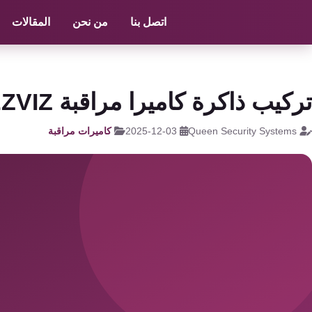
الرئيسية
/
كاميرات مراقبة
/
افضل كاميرات المراقبة المنزلية
اتصل بنا
من نحن
المقالات
كاميرات
مراقبة
كالون
تركيب ذاكرة كاميرا مراقبة EZVIZ : كوين للانظمة الامنية
الباب
الذكي
Queen Security Systems
2025-12-03
كاميرات مراقبة
شبكات
و
سنترال
سنترال
الداخلي