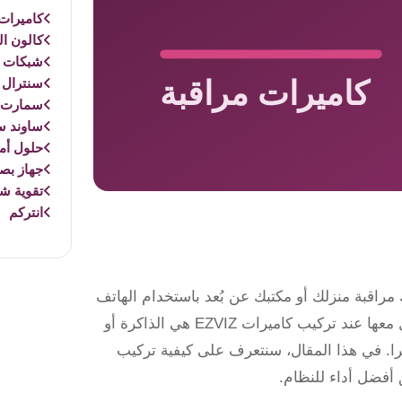
كاميرات 
كالون ال
شبكات و
سنترال 
سمارت 
ساوند س
حلول أم
جهاز بص
تقوية ش
انتركم
التي تتيح لك مراقبة منزلك أو مكتبك عن بُعد باستخدام الهاتف
المحمول أو الكمبيوتر. واحدة من أهم المكونات التي يجب التعامل معها عند تركيب كاميرات EZVIZ هي الذاكرة أو
يرا. في هذا المقال، سنتعرف على كيفية تركيب