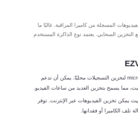
خدم لتخزين الفيديوهات المسجلة من كاميرا المراقبة. غالبًا ما
micr أو يمكن استخدامها مع التخزين السحابي. يعتمد نوع الذاكرة المستخدم
تستخدم معظم كاميرات EZVIZ بطاقة microSD لتخزين التسجيلات محليًا. يمكن أن تدعم
حابي، حيث يمكن تخزين الفيديوهات عبر الإنترنت. توفر
 تلف الكاميرا أو فقدانها.