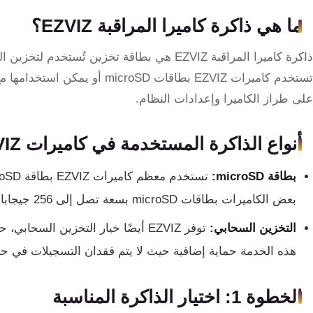
تقوية
ما هي ذاكرة كاميرا المراقبة EZVIZ؟
شبكات
المحمول
ذاكرة كاميرا المراقبة EZVIZ هي بطاقة تخزين تُست
والانترنت
تستخدم كاميرات EZVIZ بطاقات oSD
على طراز الكاميرا وإعدادات النظام.
انتركم
أنواع الذاكرة المستخدمة في كاميرات EZVIZ
أنظمة
إنذار
بطاقة microSD:
السرقة
بعض الكاميرات بطاقات microSD بسعة تصل إلى 256 جيجابايت، مما يسمح بتخزين العديد من ساعات الفيديو.
أنظمة
التخزين السحابي:
توفر EZVIZ أيضًا خيار التخزين الس
إنذار
هذه الخدمة حماية إضافية حيث لا يتم فقدان التسجيلات في حالة
الحريق
الخطوة 1: اختيار الذاكرة المناسبة
أكسيس