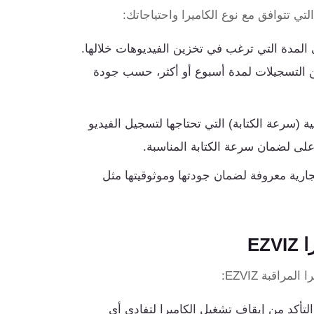
بة بناءً على المدة التي ترغب في تخزين الفيديوهات خلالها.
 128 جيجابايت كافية لتخزين التسجيلات لمدة أسبوع أو أكثر، حسب جودة
ة (سرعة الكتابة) التي تحتاجها لتسجيل الفيديو
microSD من علامات تجارية معروفة لضمان جودتها وموثوقيتها مثل
راقبة EZVIZ:
تأكد من إيقاف تشغيل الكاميرا لتفادي أي