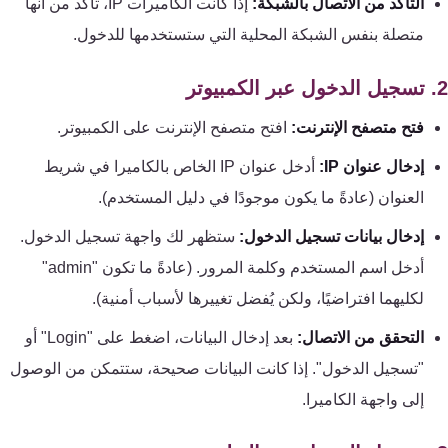
التأكد من الاتصال بالشبكة:
إذا كانت الكاميرات IP، تأكد من أنها
تقوية
شبكات
متصلة بنفس الشبكة المحلية التي ستستخدمها للدخول.
المحمول
والانترنت
فتح متصفح الإنترنت:
افتح متصفح الإنترنت على الكمبيوتر.
انتركم
إدخال عنوان IP:
أدخل عنوان IP الخاص بالكاميرا في شريط
العنوان (عادةً ما يكون موجودًا في دليل المستخدم).
أنظمة
إنذار
إدخال بيانات تسجيل الدخول:
ستظهر لك واجهة تسجيل الدخول.
السرقة
أدخل اسم المستخدم وكلمة المرور. (عادةً ما تكون "admin"
لكليهما افتراضيًا، ولكن يُفضل تغييرها لأسباب أمنية).
أنظمة
التحقق من الاتصال:
بعد إدخال البيانات، اضغط على "Login" أو
إنذار
"تسجيل الدخول". إذا كانت البيانات صحيحة، ستتمكن من الوصول
الحريق
إلى واجهة الكاميرا.
أكسيس