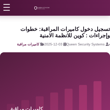
رئيسية
/
كاميرات مراقبة
/
كاميرات مراقبة zkteco
كاميرات
مراقبة
اتصل بنا
جيل دخول كاميرات المراقبة: خطوات
كالون
جراءات : كوين للانظمة الامنية
الباب
من نحن
Queen Security Systems
2025-12-03
كاميرات مراقبة
الذكي
المقالات
شبكات
و
الأقسام
سنترال
الرئيسية
سنترال
الداخلي
اتصل الآن
EN