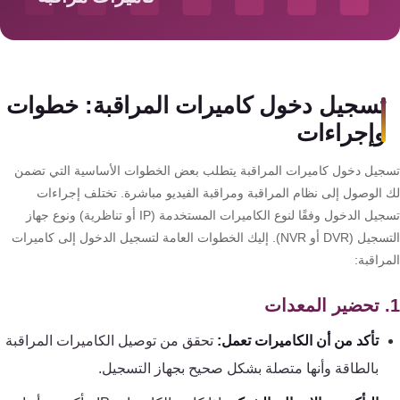
سمارت
هوم
AR
ساوند
تسجيل دخول كاميرات المراقبة: خطوات
سيستم
وإجراءات
حلول
جيل دخول كاميرات المراقبة يتطلب بعض الخطوات الأساسية التي تضمن
أمنية
 الوصول إلى نظام المراقبة ومراقبة الفيديو مباشرة. تختلف إجراءات
للشركات
تسجيل الدخول وفقًا لنوع الكاميرات المستخدمة (IP أو تناظرية) ونوع جهاز
والمصانع
التسجيل (DVR أو NVR). إليك الخطوات العامة لتسجيل الدخول إلى كاميرات
راقبة:
جهاز
بصمة
الحضور
تأكد من أن الكاميرات تعمل:
تحقق من توصيل الكاميرات المراقبة
والانصراف
بالطاقة وأنها متصلة بشكل صحيح بجهاز التسجيل.