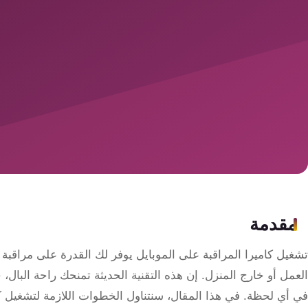
سمارت
هوم
ساوند
سيستم
حلول
أمنية
للشركات
والمصانع
جهاز
مقدمة
بصمة
الحضور
تشغيل كاميرا المراقبة على الموبايل يوفر لك القدرة على مراقب
والانصراف
العمل أو خارج المنزل. إن هذه التقنية الحديثة تمنحك راحة البال،
في أي لحظة. في هذا المقال، سنتناول الخطوات اللازمة لتشغيل كا