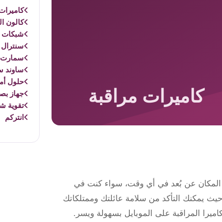
كاميرات 
كالون ال
شبكات و
سنترال 
سمارت 
ساوند س
حلول أم
جهاز بص
تقوية ش
انتركم
ة المكان عن بُعد في أي وقت، سواء كنت في
 حيث يمكنك التأكد من سلامة عائلتك وممتلكاتك
ميرا المراقبة على الموبايل بسهولة ويسر.