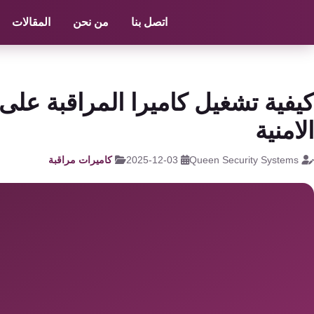
الرئيسية
/
كاميرات مراقبة
/
كاميرا مراقبه c1c
اتصل بنا
من نحن
المقالات
كاميرات
مراقبة
كالون
كيفية تشغيل كاميرا المراقبة على 
الباب
الامنية
الذكي
Queen Security Systems
2025-12-03
كاميرات مراقبة
شبكات
و
سنترال
سنترال
الداخلي