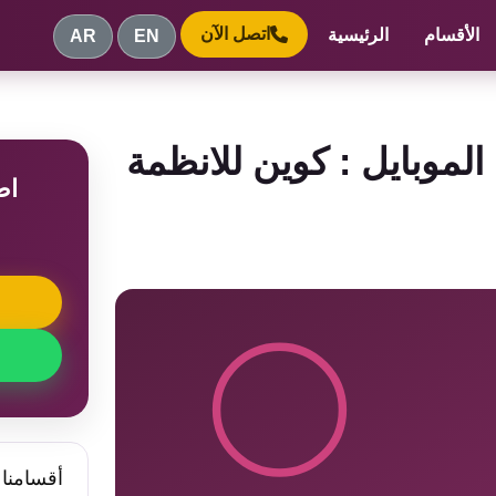
اتصل الآن
الأقسام
الرئيسية
AR
EN
الموبايل : كوين للانظمة
اط
م
أقسامنا