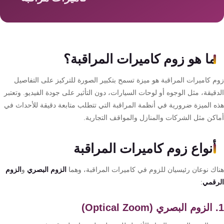
سمارت
هوم
AR
ساوند
ما هو زوم كاميرات المراقبة؟
سيستم
م كاميرات المراقبة هو ميزة تسمح بتكبير الصورة للتركيز على التفاصيل
حلول
قيقة، مثل الوجوه أو لوحات السيارات، دون التأثير على جودة الفيديو. وتعتبر
أمنية
ه الميزة ضرورية في أنظمة المراقبة التي تتطلب متابعة دقيقة للأحداث في
للشركات
اكن مثل الشركات والمنازل والمواقف التجارية.
والمصانع
أنواع زوم كاميرات المراقبة
جهاز
اك نوعان رئيسيان للزوم في كاميرات المراقبة، وهما
الزوم البصري
و
الزوم
بصمة
رقمي
:
الحضور
والانصراف