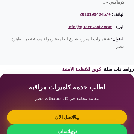
كوماكس -...
الهاتف:
+201019942457
البريد:
info@queen-cctv.com
العنوان:
4 عمارات الميراج شارع الجامعة زهراء مدينة نصر القاهرة
مصر
ابط ذات صلة:
كوين للانظمة الامنية
اطلب خدمة كاميرات مراقبة
معاينة مجانية في كل محافظات مصر
اتصل الآن
واتساب