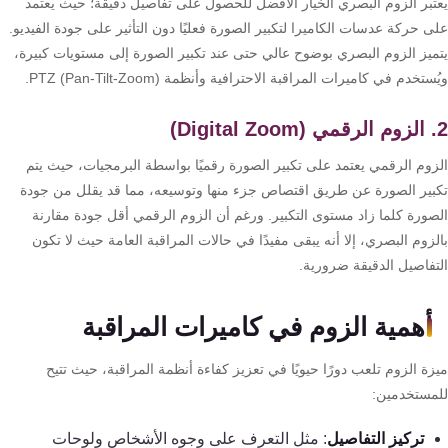
تبر الزوم البصري الخيار الأفضل للحصول على تفاصيل دقيقة؛ حيث يعتمد
تقوية
 حركة عدسات الكاميرا لتكبير الصورة فعليًا دون التأثير على جودة الفيديو.
شبكات
ميز الزوم البصري بوضوح عالي حتى عند تكبير الصورة إلى مستويات كبيرة،
المحمول
ستخدم في كاميرات المراقبة الاحترافية وأنظمة PTZ (Pan-Tilt-Zoom).
والانترنت
انتركم
زوم الرقمي يعتمد على تكبير الصورة رقميًا بواسطة البرمجيات، حيث يتم
بير الصورة عن طريق اقتصاص جزء منها وتوسيعه، مما قد يقلل من جودة
أنظمة
صورة كلما زاد مستوى التكبير. ورغم أن الزوم الرقمي أقل جودة مقارنة
إنذار
زوم البصري، إلا أنه يبقى مفيدًا في حالات المراقبة العامة حيث لا تكون
السرقة
تفاصيل الدقيقة ضرورية.
أهمية الزوم في كاميرات المراقبة
أنظمة
إنذار
ة الزوم تلعب دورًا حيويًا في تعزيز كفاءة أنظمة المراقبة، حيث تتيح
الحريق
مستخدمين:
أكسيس
تركيز التفاصيل
: مثل التعرف على وجوه الأشخاص ولوحات