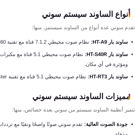
تقوية
شبكات
أنواع الساوند سيستم سوني
المحمول
والانترنت
تقدم سوني عدة أنواع من الساوند سيستمز، منها:
ساوند بار HT-A9:
نظام صوت محيطي 7.1.2 قناة مع تقنية 360 Reality Audio، التي تعزز تجربة الصوت الغامرة.
انتركم
ساوند بار HT-S40R:
نظام صوت محيطي 5.1 ق
أنظمة
ومؤثرة في أي مكان.
إنذار
ساوند بار HT-RT3:
نظام صوت محيطي 5.1 قناة مع تقنية S-Master، التي تضمن جودة صوت عالية.
السرقة
مميزات الساوند سيستم سوني
أنظمة
إنذار
تتميز أنظمة الساوند سيستم من سوني بعدة خصائص، منها:
الحريق
جودة الصوت العالية:
تقدم سوني صوتًا واضحًا ونقيًا مع ترددات
أكسيس
مذهلة.