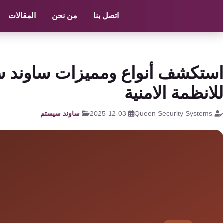
الرئيسية
/
ساوند سيستم
/
كاميرات مراقبة zkteco
اتصل بنا
من نحن
المقالات
كاميرات
مراقبة
كالون
استكشف أنواع ومميزات ساوند س
الباب
للانظمة الامنية
الذكي
Queen Security Systems
2025-12-03
ساوند سيستم
شبكات
و
سنترال
سنترال
الداخلي