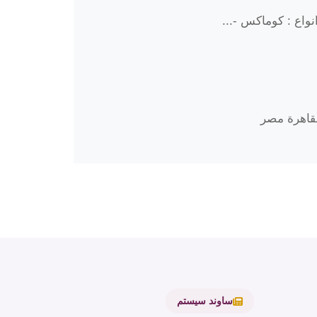
واع : كوماكس -...
ساوند سيستم