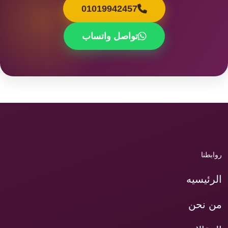
01019942457
تواصل واتساب
روابطنا
الرئيسيه
من نحن