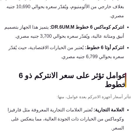
تقوية
بغلاف خارجي من الألومنيوم، ويُقدّر سعره بحوالي 10,690 جنيه
شبكات
مصري.
المحمول
والانترنت
انتركم كوماكس 6 خطوط DR.6UM.M:
يتميز هذا الجهاز بتصميم
أنيق ومتانة عالية، ويُقدّر سعره بحوالي 3,700 جنيه مصري.
انتركم
انتركم أوتا 6 خطوط:
يُعتبر من الخيارات الاقتصادية، حيث يُقدّر
سعره بحوالي 6,799 جنيه مصري.
أنظمة
إنذار
عوامل تؤثر على سعر الانتركم ذو 6
السرقة
خطوط
أنظمة
ثر أسعار أجهزة الانتركم بعدة عوامل، منها:
إنذار
العلامة التجارية:
تُعتبر العلامات التجارية المعروفة مثل فارفيزا
الحريق
وكوماكس من الخيارات ذات الجودة العالية، مما ينعكس على
أكسيس
السعر.