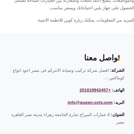
مواصفات. يُنصح دائماً بالبحث والمقارنة بين الخيارات المتاحة لضمان
حصول على جهاز يلبي احتياجاتك وبسعر مناسب.
مزيد من المعلومات، يمكنك زيارة كوين للانظمة الامنية.
تواصل معنا
الشركة:
افضل شركة تركيب وصيانة الانتركم فى مصر اجود انواع :
كوماكس -...
الهاتف:
+201019942457
البريد:
info@queen-cctv.com
العنوان:
4 عمارات الميراج شارع الجامعة زهراء مدينة نصر القاهرة
مصر