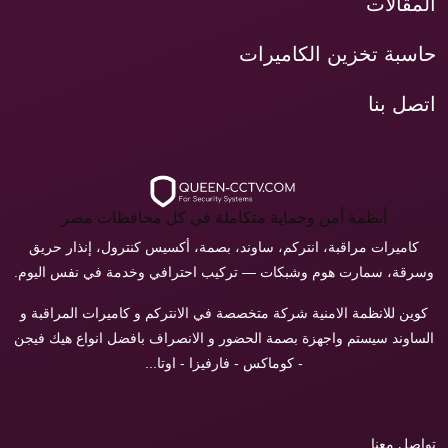
المقالات
حاسبة تخزين الكاميرات
اتصل بنا
أنظمة أمن وحماية متكاملة في كل محافظات مصر
كاميرات مراقبة، انتركم، ساوند، بصمة، أكسيس كنترول، إنذار حريق
وسرقة، سمارت هوم وشبكات — تركيب احترافي وخدمة في نفس اليوم.
كوين للانظمة الامنية شركة متخصصة في الانتركم و كاميرات المراقبة و
الساوند سيستم واجهزة بصمة الحضور و الانصراف بافضل انواع هيك فيجن
- كوماكس - فارفيزا - اوتا...
تواصل معنا