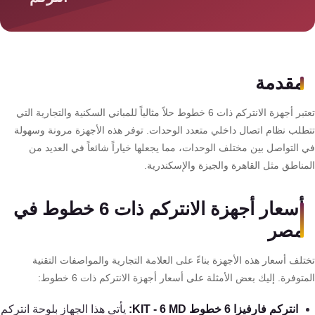
سمارت
هوم
AR
ساوند
مقدمة
سيستم
تعتبر أجهزة الانتركم ذات 6 خطوط حلاً مثالياً للمباني السكنية والتجارية التي
حلول
طلب نظام اتصال داخلي متعدد الوحدات. توفر هذه الأجهزة مرونة وسهولة
أمنية
 التواصل بين مختلف الوحدات، مما يجعلها خياراً شائعاً في العديد من
للشركات
مناطق مثل القاهرة والجيزة والإسكندرية.
والمصانع
أسعار أجهزة الانتركم ذات 6 خطوط في
جهاز
مصر
بصمة
الحضور
لف أسعار هذه الأجهزة بناءً على العلامة التجارية والمواصفات التقنية
والانصراف
توفرة. إليك بعض الأمثلة على أسعار أجهزة الانتركم ذات 6 خطوط:
انتركم فارفيزا 6 خطوط KIT - 6 MD:
يأتي هذا الجهاز بلوحة انتركم