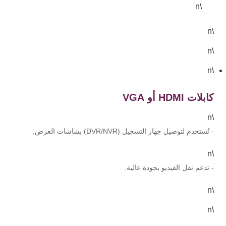
\n
\n
\n
\n
كابلات HDMI أو VGA
\n
- تُستخدم لتوصيل جهاز التسجيل (DVR/NVR) بشاشات العرض.
\n
- تدعم نقل الفيديو بجودة عالية.
\n
\n