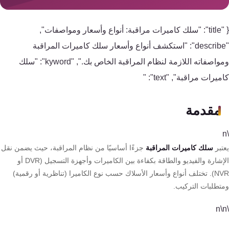
سمارت
هوم
AR
{ "title": "سلك كاميرات مراقبة: أنواع وأسعار ومواصفات",
ساوند
"describe": "استكشف أنواع وأسعار سلك كاميرات المراقبة
سيستم
ومواصفاته اللازمة لنظام المراقبة الخاص بك.", "kyword": "سلك
يرات مراقبة", "text": "
حلول
أمنية
مقدمة
للشركات
والمصانع
تبر
سلك كاميرات المراقبة
جزءًا أساسيًا من نظام المراقبة، حيث يضمن نقل
جهاز
الإشارة والفيديو والطاقة بكفاءة بين الكاميرات وأجهزة التسجيل (DVR أو
NVR). تختلف أنواع وأسعار الأسلاك حسب نوع الكاميرا (تناظرية أو رقمية)
بصمة
تطلبات التركيب.
الحضور
والانصراف