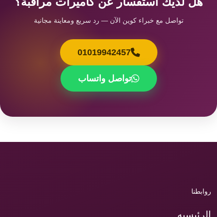
هل لديك استفسار عن كاميرات مراقبة؟
تواصل مع خبراء كوين الآن — رد سريع ومعاينة مجانية
01019942457
تواصل واتساب
روابطنا
الرئيسيه