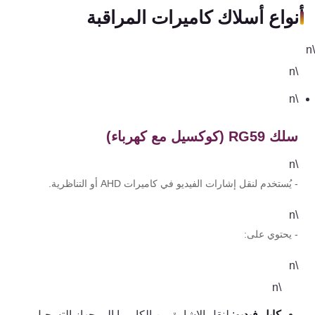
تقوية
أنواع أسلاك كاميرات المراقبة
شبكات
المحمول
والانترنت
\n
\n
انتركم
سلك RG59 (كوكسيل مع كهرباء)
أنظمة
\n
إنذار
- يُستخدم لنقل إشارات الفيديو في كاميرات AHD أو التناظرية.
السرقة
\n
أنظمة
- يحتوي على:
إنذار
الحريق
\n
\n
أكسيس
كابل فيديو
: لنقل الإشارة من الكاميرا إلى جهاز التسجيل.