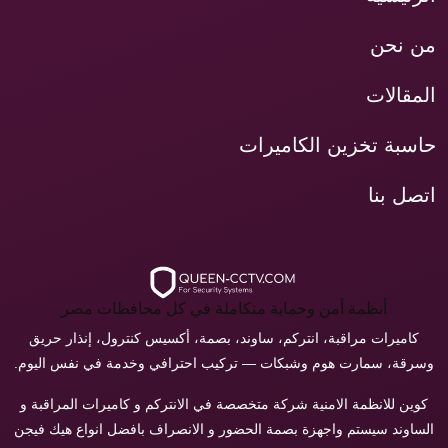
من نحن
المقالات
حاسبة تخزين الكاميرات
اتصل بنا
أنظمة أمن وحماية متكاملة في كل محافظات مصر
كاميرات مراقبة، انتركم، ساوند، بصمة، أكسيس كنترول، إنذار حريق
وسرقة، سمارت هوم وشبكات — تركيب احترافي وخدمة في نفس اليوم.
كوين للانظمة الامنية شركة متخصصة في الانتركم و كاميرات المراقبة و
الساوند سيستم واجهزة بصمة الحضور و الانصراف بافضل انواع هيك فيجن