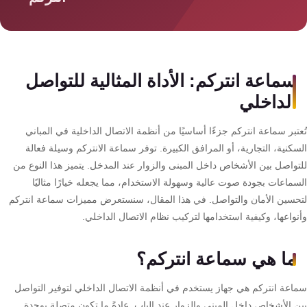
سمارت
هوم
AR
ساوند
سماعة انتركم: الأداة المثالية للتواصل
سيستم
الداخلي
حلول
تبر سماعة انتركم جزءًا أساسيًا من أنظمة الاتصال الداخلية في المباني
أمنية
كنية، التجارية، أو المرافق الكبيرة. توفر سماعة الانتركم وسيلة فعالة
للشركات
تواصل بين الأشخاص داخل المبنى والزوار عند المدخل. يتميز هذا النوع من
والمصانع
ماعات بجودة صوت عالية وسهولة الاستخدام، مما يجعله خيارًا مثاليًا
حسين الأمان والتواصل. في هذا المقال، سنستعرض مميزات سماعة انتركم
جهاز
واعها، وكيفية استخدامها لتركيب نظام الاتصال الداخلي.
بصمة
الحضور
ما هي سماعة انتركم؟
والانصراف
اعة انتركم هي جهاز يستخدم في أنظمة الاتصال الداخلي لتوفير التواصل
ن الأشخاص داخل المبنى والزوار عند الباب. عادةً ما تكون متصلة بوحدة