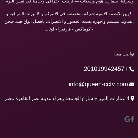
وسرقة، سمارت هوم وشبكات — تركيب احترافي وخدمة في نفس اليوم.
كوين للانظمة الامنية شركة متخصصة في الانتركم و كاميرات المراقبة و
الساوند سيستم واجهزة بصمة الحضور و الانصراف بافضل انواع هيك فيجن
- كوماكس - فارفيزا - اوتا...
تواصل معنا
+201019942457
info@queen-cctv.com
4 عمارات الميراج شارع الجامعة زهراء مدينة نصر القاهرة مصر