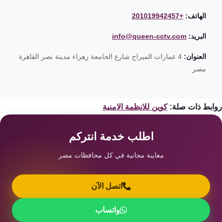
الهاتف:
+201019942457
البريد:
info@queen-cctv.com
العنوان:
4 عمارات الميراج شارع الجامعة زهراء مدينة نصر القاهرة
مصر
ابط ذات صلة:
كوين للانظمة الامنية
اطلب خدمة انتركم
معاينة مجانية في كل محافظات مصر
اتصل الآن
واتساب