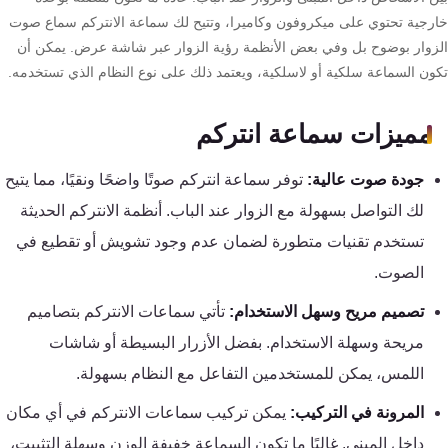
تقوية
رجية تحتوي على ميكروفون وكاميرا، وتتيح لك سماعة الانتركم سماع صوت
شبكات
زوار بوضوح بل وفي بعض الأنظمة رؤية الزوار عبر شاشة عرض. يمكن أن
المحمول
ون السماعة سلكية أو لاسلكية، ويعتمد ذلك على نوع النظام الذي تستخدمه.
والانترنت
مميزات سماعة انتركم
انتركم
جودة صوت عالية:
توفر سماعة انتركم صوتًا واضحًا ونقيًا، مما يتيح
أنظمة
لك التواصل بسهولة مع الزوار عند الباب. أنظمة الانتركم الحديثة
إنذار
تستخدم تقنيات متطورة لضمان عدم وجود تشويش أو تقطيع في
السرقة
الصوت.
تصميم مريح وسهل الاستخدام:
تأتي سماعات الانتركم بتصاميم
أنظمة
مريحة وسهلة الاستخدام. بفضل الأزرار البسيطة أو شاشات
إنذار
اللمس، يمكن للمستخدمين التفاعل مع النظام بسهولة.
الحريق
المرونة في التركيب:
يمكن تركيب سماعات الانتركم في أي مكان
أكسيس
داخل المبنى. غالبًا ما تكون السماعة خفيفة الوزن وسهلة التثبيت،