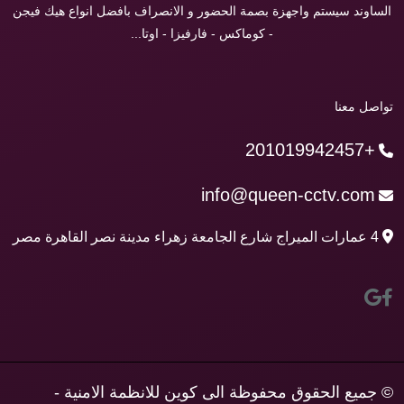
الساوند سيستم واجهزة بصمة الحضور و الانصراف بافضل انواع هيك فيجن
- كوماكس - فارفيزا - اوتا...
تواصل معنا
+201019942457
info@queen-cctv.com
4 عمارات الميراج شارع الجامعة زهراء مدينة نصر القاهرة مصر
© جميع الحقوق محفوظة الى كوين للانظمة الامنية -