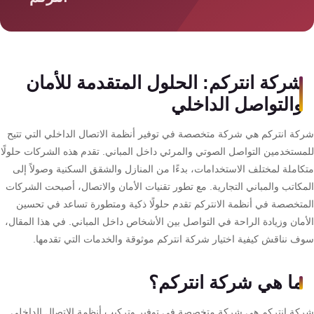
سمارت
هوم
AR
ساوند
شركة انتركم: الحلول المتقدمة للأمان
سيستم
والتواصل الداخلي
حلول
كة انتركم هي شركة متخصصة في توفير أنظمة الاتصال الداخلي التي تتيح
أمنية
مستخدمين التواصل الصوتي والمرئي داخل المباني. تقدم هذه الشركات حلولًا
للشركات
كاملة لمختلف الاستخدامات، بدءًا من المنازل والشقق السكنية وصولاً إلى
والمصانع
مكاتب والمباني التجارية. مع تطور تقنيات الأمان والاتصال، أصبحت الشركات
متخصصة في أنظمة الانتركم تقدم حلولًا ذكية ومتطورة تساعد في تحسين
جهاز
أمان وزيادة الراحة في التواصل بين الأشخاص داخل المباني. في هذا المقال،
بصمة
ف نناقش كيفية اختيار شركة انتركم موثوقة والخدمات التي تقدمها.
الحضور
والانصراف
ما هي شركة انتركم؟
كة انتركم هي شركة متخصصة في توفير وتركيب أنظمة الاتصال الداخلي