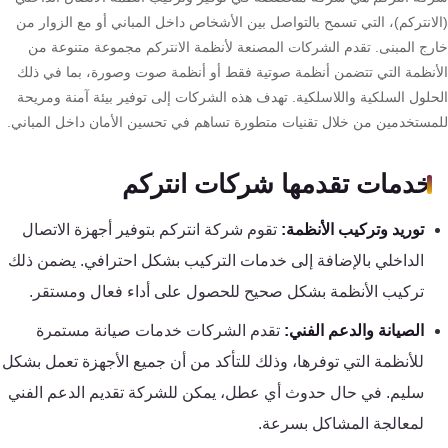
تقوية
لانتركم)، التي تسمح بالتواصل بين الأشخاص داخل المباني أو مع الزوار من
شبكات
رج المبنى. تقدم الشركات المصنعة لأنظمة الانتركم مجموعة متنوعة من
المحمول
أنظمة التي تتضمن أنظمة صوتية فقط أو أنظمة صوت وصورة، بما في ذلك
والانترنت
حلول السلكية واللاسلكية. تهدف هذه الشركات إلى توفير بيئة آمنة ومريحة
مستخدمين من خلال تقنيات متطورة تساهم في تحسين الأمان داخل المباني.
انتركم
خدمات تقدمها شركات انتركم
أنظمة
توريد وتركيب الأنظمة:
تقوم شركة انتركم بتوفير أجهزة الاتصال
إنذار
الداخلي بالإضافة إلى خدمات التركيب بشكل احترافي. يضمن ذلك
السرقة
تركيب الأنظمة بشكل صحيح للحصول على أداء فعال ومستقر.
أنظمة
الصيانة والدعم الفني:
تقدم الشركات خدمات صيانة مستمرة
إنذار
للأنظمة التي توفرها، وذلك للتأكد من أن جميع الأجهزة تعمل بشكل
الحريق
سليم. في حال حدوث أي عطل، يمكن للشركة تقديم الدعم الفني
لمعالجة المشاكل بسرعة.
أكسيس