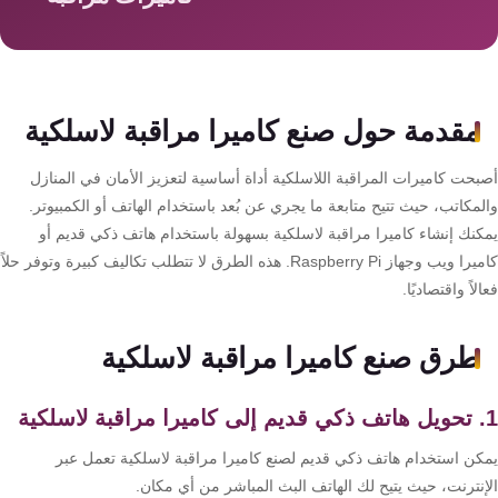
سمارت
هوم
AR
ساوند
مقدمة حول صنع كاميرا مراقبة لاسلكية
سيستم
بحت كاميرات المراقبة اللاسلكية أداة أساسية لتعزيز الأمان في المنازل
حلول
مكاتب، حيث تتيح متابعة ما يجري عن بُعد باستخدام الهاتف أو الكمبيوتر.
أمنية
كنك إنشاء كاميرا مراقبة لاسلكية بسهولة باستخدام هاتف ذكي قديم أو
للشركات
كاميرا ويب وجهاز Raspberry Pi. هذه الطرق لا تتطلب تكاليف كبيرة وتوفر حلاً
والمصانع
لاً واقتصاديًا.
جهاز
طرق صنع كاميرا مراقبة لاسلكية
بصمة
الحضور
والانصراف
كن استخدام هاتف ذكي قديم لصنع كاميرا مراقبة لاسلكية تعمل عبر
إنترنت، حيث يتيح لك الهاتف البث المباشر من أي مكان.