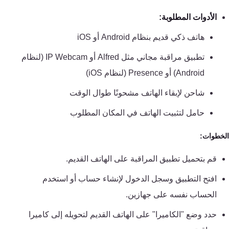
تقوية
الأدوات المطلوبة:
شبكات
المحمول
هاتف ذكي قديم بنظام Android أو iOS
والانترنت
تطبيق مراقبة مجاني مثل Alfred أو IP Webcam (لنظام
Android) أو Presence (لنظام iOS)
انتركم
شاحن لإبقاء الهاتف مشحونًا طوال الوقت
أنظمة
حامل لتثبيت الهاتف في المكان المطلوب
إنذار
السرقة
خطوات:
قم بتحميل تطبيق المراقبة على الهاتف القديم.
أنظمة
إنذار
افتح التطبيق وسجل الدخول لإنشاء حساب أو استخدم
الحريق
الحساب نفسه على جهازين.
حدد وضع "الكاميرا" على الهاتف القديم لتحويله إلى كاميرا
أكسيس