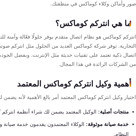
تقوية
صور وأماكن وكلاء كوماكس في منطقتك.
شبكات
المحمول
ما هي انتركم كوماكس؟
والانترنت
انتركم كوماكس هو نظام اتصال متقدم يوفر حلولًا فعّالة وآمنة للتو
انتركم
التجارية. توفر شركة كوماكس العديد من الحلول مثل انتركم صوت
اتصال ذكية تعتمد على تقنيات حديثة مثل الإنترنت. وبفضل الجودة
أنظمة
من الشركات الرائدة في هذا المجال.
إنذار
السرقة
أهمية وكيل انتركم كوماكس المعتمد
اختيار وكيل انتركم كوماكس المعتمد أمر بالغ الأهمية لأنه يضمن لك
أنظمة
إنذار
منتجات أصلية:
الوكيل المعتمد يضمن لك شراء أنظمة انتركم ك
الحريق
خدمة صيانة موثوقة:
الوكلاء المعتمدون يقدمون خدمة صيانة ودع
أكسيس
النظام.