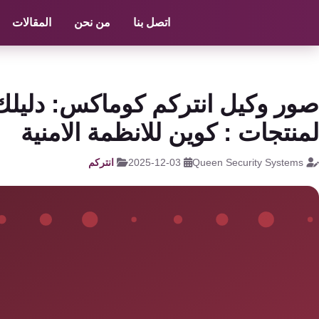
الرئيسية
/
انتركم
/
commax انتركوم
اتصل بنا
من نحن
المقالات
كاميرات
مراقبة
كالون
صور وكيل انتركم كوماكس: دليلك إ
الباب
لمنتجات : كوين للانظمة الامنية
الذكي
Queen Security Systems
2025-12-03
انتركم
شبكات
و
سنترال
سنترال
الداخلي