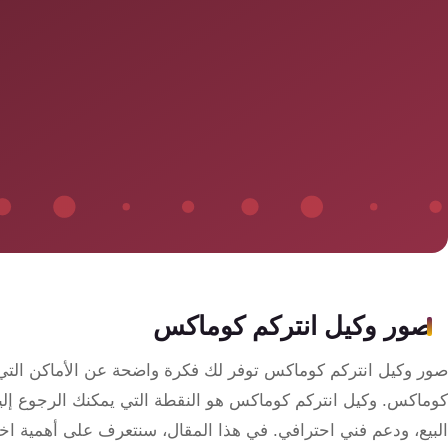
سمارت
هوم
ساوند
سيستم
حلول
أمنية
للشركات
والمصانع
جهاز
صور وكيل انتركم كوماكس
بصمة
الحضور
صور وكيل انتركم كوماكس توفر لك فكرة واضحة عن الأماكن التي ي
والانصراف
كوماكس. وكيل انتركم كوماكس هو النقطة التي يمكنك الرجوع إلي
البيع، ودعم فني احترافي. في هذا المقال، سنتعرف على أهمية اختي