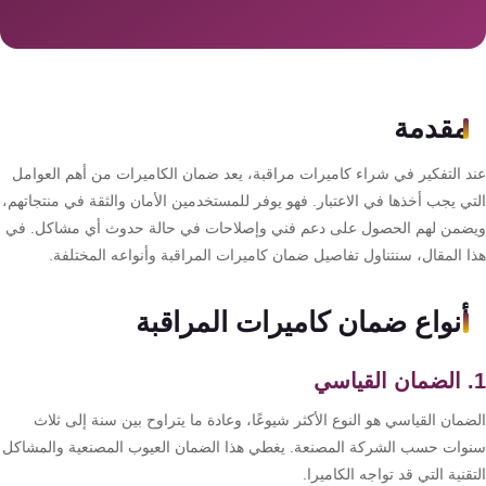
سمارت
هوم
AR
ساوند
مقدمة
سيستم
د التفكير في شراء كاميرات مراقبة، يعد ضمان الكاميرات من أهم العوامل
حلول
تي يجب أخذها في الاعتبار. فهو يوفر للمستخدمين الأمان والثقة في منتجاتهم،
أمنية
ضمن لهم الحصول على دعم فني وإصلاحات في حالة حدوث أي مشاكل. في
للشركات
ا المقال، سنتناول تفاصيل ضمان كاميرات المراقبة وأنواعه المختلفة.
والمصانع
أنواع ضمان كاميرات المراقبة
جهاز
بصمة
الحضور
مان القياسي هو النوع الأكثر شيوعًا، وعادة ما يتراوح بين سنة إلى ثلاث
والانصراف
وات حسب الشركة المصنعة. يغطي هذا الضمان العيوب المصنعية والمشاكل
قنية التي قد تواجه الكاميرا.