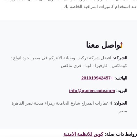
د استخدام كاميرات المراقبة الخاصة بك.
تواصل معنا
الشركة:
افضل شركة تركيب وصيانة الانتركم فى مصر اجود انواع :
كوماكس - فارفيزا - اوتا - فري ماكس
الهاتف:
+201019942457
البريد:
info@queen-cctv.com
العنوان:
4 عمارات الميراج شارع الجامعة زهراء مدينة نصر القاهرة
مصر
ابط ذات صلة:
كوين للانظمة الامنية