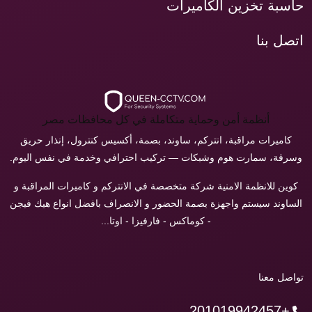
حاسبة تخزين الكاميرات
اتصل بنا
أنظمة أمن وحماية متكاملة في كل محافظات مصر
كاميرات مراقبة، انتركم، ساوند، بصمة، أكسيس كنترول، إنذار حريق
وسرقة، سمارت هوم وشبكات — تركيب احترافي وخدمة في نفس اليوم.
كوين للانظمة الامنية شركة متخصصة في الانتركم و كاميرات المراقبة و
الساوند سيستم واجهزة بصمة الحضور و الانصراف بافضل انواع هيك فيجن
- كوماكس - فارفيزا - اوتا...
تواصل معنا
+201019942457