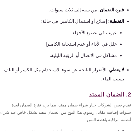
تقوية
فترة الضمان:
من سنة إلى ثلاث سنوات.
شبكات
المحمول
التغطية:
إصلاح أو استبدال الكاميرا في حالة:
والانترنت
عيوب في تصنيع الأجزاء.
انتركم
خلل في الأداء أو عدم استجابة الكاميرا.
مشاكل في الاتصال أو الرؤية الليلية.
أنظمة
إنذار
لا يغطي:
الأضرار الناتجة عن سوء الاستخدام مثل الكسر أو التلف
السرقة
بسبب الماء.
أنظمة
إنذار
دم بعض الشركات خيار شراء ضمان ممتد، مما يزيد فترة الضمان لعدة
الحريق
وات إضافية مقابل رسوم. هذا النوع من الضمان مفيد بشكل خاص عند شراء
ظمة مراقبة باهظة الثمن.
أكسيس