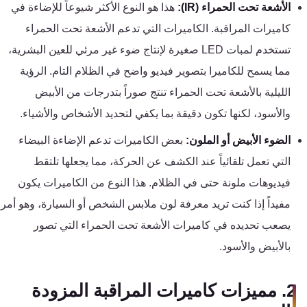
تقوية
الأشعة تحت الحمراء (IR):
هذا هو النوع الأكثر شيوعاً للإضاءة في
شبكات
كاميرات المراقبة. الكاميرات التي تدعم الأشعة تحت الحمراء
المحمول
تستخدم لمبات LED صغيرة لإنتاج ضوء غير مرئي للعين البشرية،
والانترنت
مما يسمح للكاميرا بتصوير فيديو واضح في الظلام التام. الرؤية
الليلية بالأشعة تحت الحمراء تنتج صوراً بتدرجات من الأبيض
انتركم
والأسود، لكنها تكون دقيقة بما يكفي لتحديد الأشخاص والأشياء.
الضوء الأبيض أو الملون:
بعض الكاميرات تدعم الإضاءة البيضاء
أنظمة
إنذار
التي تعمل تلقائياً عند الكشف عن الحركة، مما يجعلها تلتقط
السرقة
فيديوهات ملونة حتى في الظلام. هذا النوع من الكاميرات يكون
مفيداً إذا كنت تريد معرفة لون ملابس الشخص أو السيارة، وهو أمر
أنظمة
يصعب تحديده في كاميرات الأشعة تحت الحمراء التي تصور
إنذار
بالأبيض والأسود.
الحريق
2. مميزات كاميرات المراقبة المزودة
أكسيس