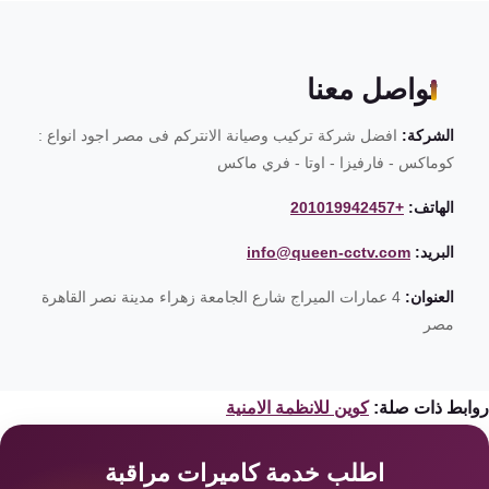
تواصل معنا
الشركة:
افضل شركة تركيب وصيانة الانتركم فى مصر اجود انواع :
كوماكس - فارفيزا - اوتا - فري ماكس
الهاتف:
+201019942457
البريد:
info@queen-cctv.com
العنوان:
4 عمارات الميراج شارع الجامعة زهراء مدينة نصر القاهرة
مصر
ابط ذات صلة:
كوين للانظمة الامنية
اطلب خدمة كاميرات مراقبة