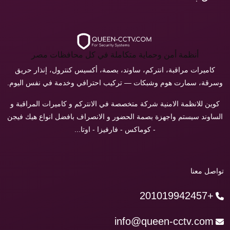
أنظمة أمن وحماية متكاملة في كل محافظات مصر
كاميرات مراقبة، انتركم، ساوند، بصمة، أكسيس كنترول، إنذار حريق
وسرقة، سمارت هوم وشبكات — تركيب احترافي وخدمة في نفس اليوم.
كوين للانظمة الامنية شركة متخصصة في الانتركم و كاميرات المراقبة و
الساوند سيستم واجهزة بصمة الحضور و الانصراف بافضل انواع هيك فيجن
- كوماكس - فارفيزا - اوتا...
تواصل معنا
+201019942457
info@queen-cctv.com