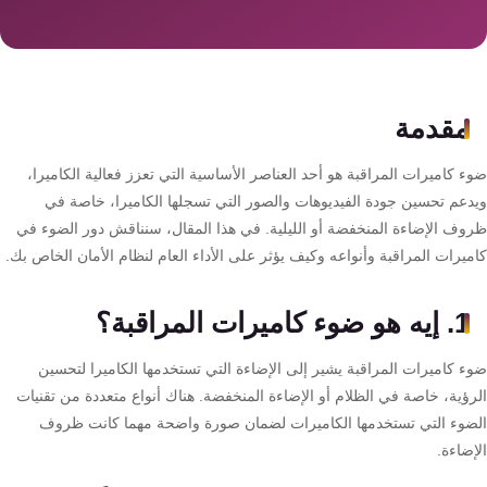
سمارت
هوم
AR
ساوند
مقدمة
سيستم
 كاميرات المراقبة هو أحد العناصر الأساسية التي تعزز فعالية الكاميرا،
حلول
دعم تحسين جودة الفيديوهات والصور التي تسجلها الكاميرا، خاصة في
أمنية
وف الإضاءة المنخفضة أو الليلية. في هذا المقال، سنناقش دور الضوء في
للشركات
يرات المراقبة وأنواعه وكيف يؤثر على الأداء العام لنظام الأمان الخاص بك.
والمصانع
1. إيه هو ضوء كاميرات المراقبة؟
جهاز
ء كاميرات المراقبة يشير إلى الإضاءة التي تستخدمها الكاميرا لتحسين
بصمة
رؤية، خاصة في الظلام أو الإضاءة المنخفضة. هناك أنواع متعددة من تقنيات
الحضور
ضوء التي تستخدمها الكاميرات لضمان صورة واضحة مهما كانت ظروف
والانصراف
ضاءة.