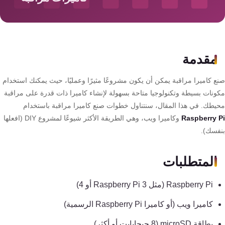
سمارت
هوم
AR
ساوند
مقدمة
سيستم
ع كاميرا مراقبة يمكن أن يكون مشروعًا مثيرًا وعمليًا، حيث يمكنك استخدام
حلول
ونات بسيطة وتكنولوجيا متاحة بسهولة لإنشاء كاميرا ذات قدرة على مراقبة
أمنية
يطك. في هذا المقال، سنتناول خطوات صنع كاميرا مراقبة باستخدام
للشركات
Raspberry 
وكاميرا ويب، وهي الطريقة الأكثر شيوعًا لمشروع DIY (افعلها
والمصانع
فسك).
جهاز
المتطلبات
بصمة
Raspberry Pi (مثل Raspberry Pi 3 أو 4)
الحضور
والانصراف
كاميرا ويب (أو كاميرا Raspberry Pi الرسمية)
بطاقة microSD (8 جيجابايت أو أكثر)