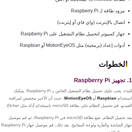
تقوية
شبكات
مزود طاقة لـ Raspberry Pi
المحمول
اتصال بالإنترنت (واي فاي أو إيثرنت)
والانترنت
جهاز كمبيوتر لتحميل نظام التشغيل على Raspberry Pi
انتركم
أدوات إعداد (برمجية) مثل MotionEyeOS أو Raspbian
أنظمة
الخطوات
إنذار
السرقة
للبدء، يجب عليك تحميل نظام التشغيل الخاص بـ Raspberry Pi. يمكنك
أنظمة
تخدام
Raspbian
أو
MotionEyeOS
، حيث أن الأخير مخصص لمراقبة
إنذار
ديو. قم بتحميل النظام على بطاقة microSD باستخدام أداة مثل
Etcher
.
الحريق
بعد تحميل النظام، ضع بطاقة microSD في Raspberry Pi، ثم قم بتوصيل
جهاز الشاشة والفأرة ولوحة المفاتيح. بعد ذلك، قم بتوصيل جهاز Raspberry Pi
أكسيس