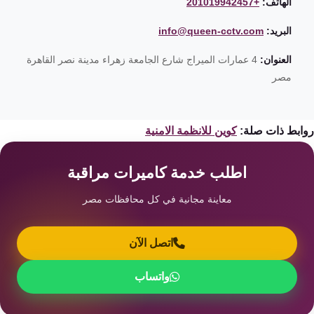
الهاتف:
+201019942457
البريد:
info@queen-cctv.com
العنوان:
4 عمارات الميراج شارع الجامعة زهراء مدينة نصر القاهرة
مصر
ابط ذات صلة:
كوين للانظمة الامنية
اطلب خدمة كاميرات مراقبة
معاينة مجانية في كل محافظات مصر
اتصل الآن
واتساب