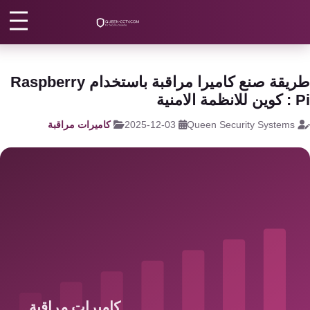
رئيسية
/
كاميرات مراقبة
/
كاميرات مراقبة هانيويل
كاميرات
مراقبة
اتصل بنا
طريقة صنع كاميرا مراقبة باستخدام Raspberry
كالون
مة الامنية
الباب
من نحن
Queen Security Systems
2025-12-03
كاميرات مراقبة
الذكي
المقالات
شبكات
و
الأقسام
سنترال
الرئيسية
سنترال
الداخلي
اتصل الآن
EN