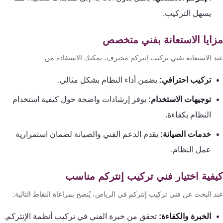
تقوية
يسهل التركيب.
شبكات
المحمول
ايا الاستعانة بفني متخصص
والانترنت
د الاستعانة بفني تركيب إنتركم محترف، يمكنك الاستفادة من:
انتركم
تركيب احترافي:
يضمن أداء النظام بشكل مثالي.
توجيهات الاستخدام:
يوفر إرشادات واضحة حول كيفية استخدام
أنظمة
النظام بكفاءة.
إنذار
السرقة
خدمات الصيانة:
يقدم الدعم الفني والصيانة لضمان استمرارية
عمل النظام.
أنظمة
إنذار
فية اختيار فني تركيب إنتركم مناسب
الحريق
د البحث عن فني تركيب إنتركم في الرياض، يُنصح بمراعاة النقاط التالية:
الخبرة والكفاءة:
تحقق من خبرة الفني في تركيب أنظمة الإنتركم.
أكسيس