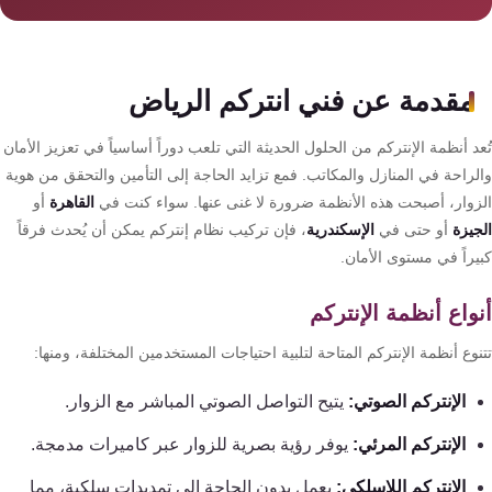
سمارت
هوم
AR
مقدمة عن فني انتركم الرياض
ساوند
سيستم
د أنظمة الإنتركم من الحلول الحديثة التي تلعب دوراً أساسياً في تعزيز الأمان
لراحة في المنازل والمكاتب. فمع تزايد الحاجة إلى التأمين والتحقق من هوية
حلول
زوار، أصبحت هذه الأنظمة ضرورة لا غنى عنها. سواء كنت في
القاهرة
أو
أمنية
جيزة
أو حتى في
الإسكندرية
، فإن تركيب نظام إنتركم يمكن أن يُحدث فرقاً
للشركات
يراً في مستوى الأمان.
والمصانع
واع أنظمة الإنتركم
جهاز
وع أنظمة الإنتركم المتاحة لتلبية احتياجات المستخدمين المختلفة، ومنها:
بصمة
الإنتركم الصوتي:
يتيح التواصل الصوتي المباشر مع الزوار.
الحضور
والانصراف
الإنتركم المرئي:
يوفر رؤية بصرية للزوار عبر كاميرات مدمجة.
الإنتركم اللاسلكي:
يعمل بدون الحاجة إلى تمديدات سلكية، مما