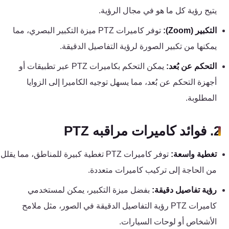
تقوية
يتيح رؤية كل ما هو في مجال الرؤية.
شبكات
التكبير (Zoom):
توفر كاميرات PTZ ميزة التكبير البصري، مما
المحمول
والانترنت
يمكنها من تكبير الصورة لرؤية التفاصيل الدقيقة.
التحكم عن بُعد:
يمكن التحكم بكاميرات PTZ عبر تطبيقات أو
انتركم
أجهزة التحكم عن بُعد، مما يسهل توجيه الكاميرا إلى الزوايا
المطلوبة.
أنظمة
إنذار
2. فوائد كاميرات مراقبه PTZ
السرقة
تغطية واسعة:
توفر كاميرات PTZ تغطية كبيرة للمناطق، مما يقلل
أنظمة
من الحاجة إلى تركيب كاميرات متعددة.
إنذار
رؤية تفاصيل دقيقة:
بفضل ميزة التكبير، يمكن لمستخدمي
الحريق
كاميرات PTZ رؤية التفاصيل الدقيقة في الصور، مثل ملامح
الأشخاص أو لوحات السيارات.
أكسيس