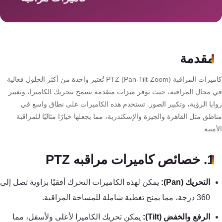
سمارت
هوم
AR
ساوند
مقدمة
سيستم
كاميرات المراقبة PTZ (Pan-Tilt-Zoom) تُعتبر واحدة من أكثر الحلول فعالية
حلول
 مجال المراقبة، حيث توفر ميزات متقدمة تسمح بتحريك الكاميرا، وتغيير
أمنية
ايا الرؤية، وتكبير الصور. تستخدم هذه الكاميرات على نطاق واسع في
للشركات
طق مثل القاهرة والجيزة والإسكندرية، مما يجعلها خيارًا مثاليًا للمراقبة
والمصانع
منية.
جهاز
1. خصائص كاميرات مراقبه PTZ
بصمة
التحريك (Pan):
يمكن لهذه الكاميرات التحرك أفقيًا بزاوية تصل إلى
الحضور
والانصراف
360 درجة، مما يمنح تغطية شاملة للمساحة المراقبة.
الرفع والخفض (Tilt):
يمكن تحريك الكاميرا لأعلى ولأسفل، مما