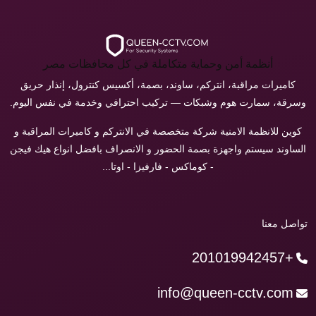
أنظمة أمن وحماية متكاملة في كل محافظات مصر
كاميرات مراقبة، انتركم، ساوند، بصمة، أكسيس كنترول، إنذار حريق
وسرقة، سمارت هوم وشبكات — تركيب احترافي وخدمة في نفس اليوم.
كوين للانظمة الامنية شركة متخصصة في الانتركم و كاميرات المراقبة و
الساوند سيستم واجهزة بصمة الحضور و الانصراف بافضل انواع هيك فيجن
- كوماكس - فارفيزا - اوتا...
تواصل معنا
+201019942457
info@queen-cctv.com