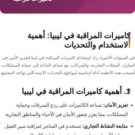
سمارت
هوم
AR
ساوند
كاميرات المراقبة في ليبيا: أهمية
سيستم
الاستخدام والتحديات
حلول
 السنوات الأخيرة، زاد استخدام كاميرات المراقبة في ليبيا لتعزيز الأمن في
أمنية
منازل، المحلات التجارية، والشركات. مع تصاعد الحاجة إلى حماية الممتلكات،
للشركات
بحت هذه الأنظمة أداة أساسية لمواجهة التحديات الأمنية التي تواجه المجتمع.
والمصانع
1. أهمية كاميرات المراقبة في ليبيا
جهاز
بصمة
تعزيز الأمان:
تساعد الكاميرات على ردع السرقات وحماية
الحضور
الممتلكات، مما يعزز شعور الأمان في الأحياء والمناطق التجارية.
والانصراف
متابعة النشاط التجاري:
تستخدم في المتاجر لمراقبة سير العمل