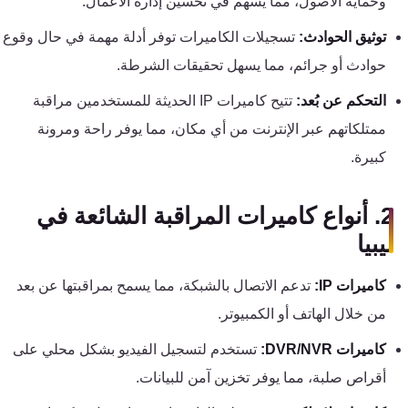
وحماية الأصول، مما يسهم في تحسين إدارة الأعمال.
تقوية
شبكات
توثيق الحوادث:
تسجيلات الكاميرات توفر أدلة مهمة في حال وقوع
المحمول
حوادث أو جرائم، مما يسهل تحقيقات الشرطة.
والانترنت
التحكم عن بُعد:
تتيح كاميرات IP الحديثة للمستخدمين مراقبة
ممتلكاتهم عبر الإنترنت من أي مكان، مما يوفر راحة ومرونة
انتركم
كبيرة.
أنظمة
2. أنواع كاميرات المراقبة الشائعة في
إنذار
ليبيا
السرقة
كاميرات IP:
تدعم الاتصال بالشبكة، مما يسمح بمراقبتها عن بعد
أنظمة
من خلال الهاتف أو الكمبيوتر.
إنذار
الحريق
كاميرات DVR/NVR:
تستخدم لتسجيل الفيديو بشكل محلي على
أقراص صلبة، مما يوفر تخزين آمن للبيانات.
أكسيس