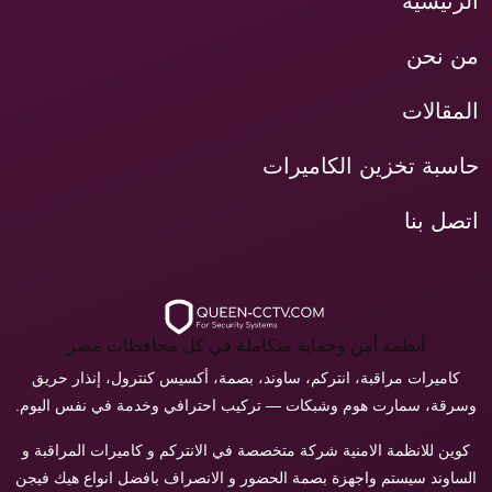
الرئيسيه
من نحن
المقالات
حاسبة تخزين الكاميرات
اتصل بنا
أنظمة أمن وحماية متكاملة في كل محافظات مصر
كاميرات مراقبة، انتركم، ساوند، بصمة، أكسيس كنترول، إنذار حريق
وسرقة، سمارت هوم وشبكات — تركيب احترافي وخدمة في نفس اليوم.
كوين للانظمة الامنية شركة متخصصة في الانتركم و كاميرات المراقبة و
الساوند سيستم واجهزة بصمة الحضور و الانصراف بافضل انواع هيك فيجن