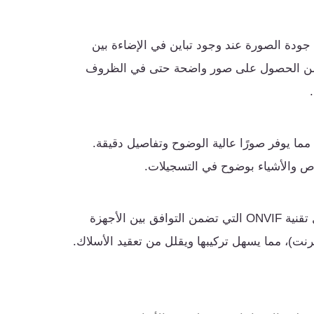
 Tiandy تساعد على تحسين جودة الصورة عند وجود تباين في الإضاءة بين
تضمن الحصول على صور واضحة حتى في الظروف
ميرات Tiandy تأتي بدقة تصوير تتراوح من Full HD إلى 4K، مما يوفر صورًا عالية الوضوح وتفاصيل دقيقة.
اص والأشياء بوضوح في التسجيلات.
كاميرات Tiandy تدعم تكاملًا سهلًا مع الأنظمة الحالية من خلال تقنية ONVIF التي تضمن التوافق بين الأجهزة