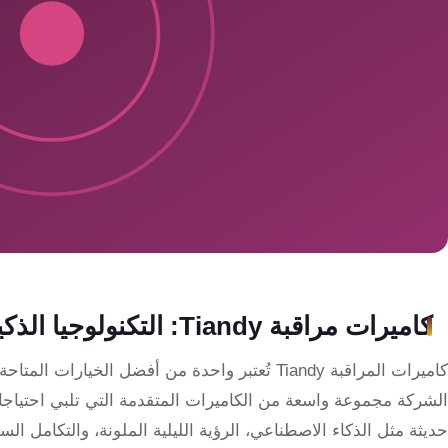
سمارت
هوم
ساوند
سيستم
حلول
أمنية
للشركات
والمصانع
جهاز
كاميرات مراقبة Tiandy: التكنولوجيا الذكية لتعزيز الأمان والمراقبة
بصمة
الحضور
كاميرات المراقبة Tiandy تُعتبر واحدة من أفضل الخ
والانصراف
حديثة مثل الذكاء الاصطناعي، الرؤية الليلية الملونة، والتكامل ال