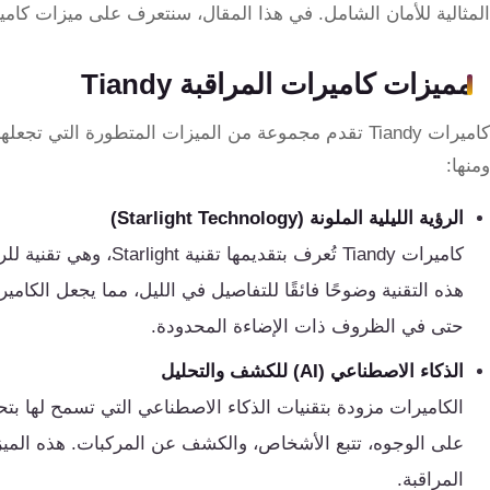
تقوية
المثالية للأمان الشامل. في هذا المقال، سنتعرف على ميزات كاميرات Tiandy، أنواعها، واستخدا
شبكات
المحمول
مميزات كاميرات المراقبة Tiandy
والانترنت
كاميرات Tiandy تقدم مجموعة من الميزات المتطورة التي 
انتركم
ومنها:
الرؤية الليلية الملونة (Starlight Technology)
أنظمة
كاميرات Tiandy تُعرف بتقد
إنذار
السرقة
هذه التقنية وضوحًا فائقًا للتفاصيل في الليل، مما يجعل الكامي
حتى في الظروف ذات الإضاءة المحدودة.
أنظمة
الذكاء الاصطناعي (AI) للكشف والتحليل
إنذار
الكاميرات مزودة بتقنيات الذكاء الاصطناعي التي تسمح لها ب
الحريق
على الوجوه، تتبع الأشخاص، والكشف عن المركبات. هذه الميزا
أكسيس
المراقبة.