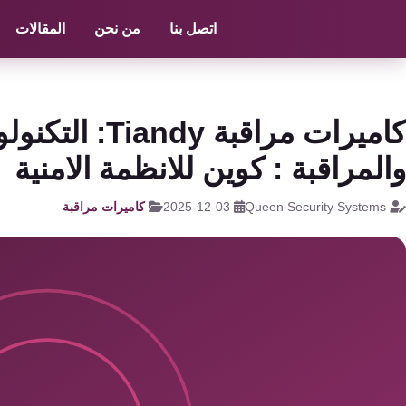
الرئيسية
/
كاميرات مراقبة
/
صيانة كاميرات مراقبة
اتصل بنا
من نحن
المقالات
كاميرات
مراقبة
كالون
كاميرات مراقبة 
الباب
والمراقبة : كوين للانظمة الامنية
الذكي
Queen Security Systems
2025-12-03
كاميرات مراقبة
شبكات
و
سنترال
سنترال
الداخلي