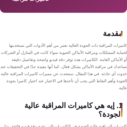
سمارت
هوم
AR
ساوند
مقدمة
سيستم
يرات المراقبة ذات الجودة العالية تعتبر من أهم الأدوات التي تستخدمها
حلول
ماية الممتلكات ومراقبة الأماكن الحيوية سواء كانت في المنازل أو الشركات
أمنية
 الأماكن العامة. الكاميرات هذه توفر دقة فيديو واضحة وتفاصيل دقيقة
للشركات
اعدك في مراقبة الأماكن بشكل فعال، كما أنها مفيدة جدًا في التحقيقات عند
والمصانع
وث أي حادثة. في هذا المقال، سنتحدث عن مميزات كاميرات المراقبة عالية
ودة وأهم النقاط التي يجب أن تأخذها في الاعتبار عند اختيار كاميرا بجودة
ية.
جهاز
بصمة
1. إيه هي كاميرات المراقبة عالية
الحضور
والانصراف
الجودة؟
ميرات المراقبة عالية الجودة هي الكاميرات التي تقدم دقة فيديو فائقة، مثل