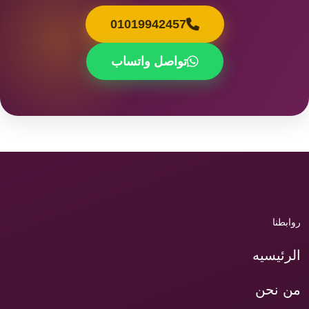
01019942457
تواصل واتساب
روابطنا
الرئيسيه
من نحن