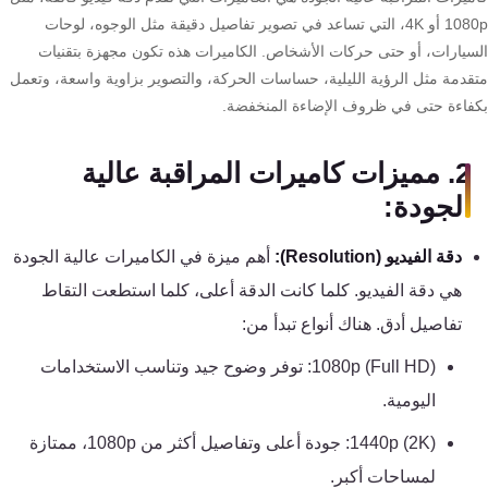
تقوية
1080p أو 4K، التي تساعد في تصوير تفاصيل دقيقة مثل الوجوه، لوحات
شبكات
سيارات، أو حتى حركات الأشخاص. الكاميرات هذه تكون مجهزة بتقنيات
المحمول
قدمة مثل الرؤية الليلية، حساسات الحركة، والتصوير بزاوية واسعة، وتعمل
والانترنت
فاءة حتى في ظروف الإضاءة المنخفضة.
انتركم
2. مميزات كاميرات المراقبة عالية
الجودة:
أنظمة
إنذار
دقة الفيديو (Resolution):
أهم ميزة في الكاميرات عالية الجودة
السرقة
هي دقة الفيديو. كلما كانت الدقة أعلى، كلما استطعت التقاط
تفاصيل أدق. هناك أنواع تبدأ من:
أنظمة
1080p (Full HD): توفر وضوح جيد وتناسب الاستخدامات
إنذار
اليومية.
الحريق
1440p (2K): جودة أعلى وتفاصيل أكثر من 1080p، ممتازة
أكسيس
لمساحات أكبر.