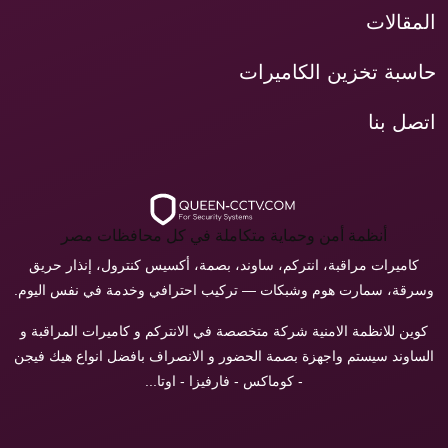
المقالات
حاسبة تخزين الكاميرات
اتصل بنا
أنظمة أمن وحماية متكاملة في كل محافظات مصر
كاميرات مراقبة، انتركم، ساوند، بصمة، أكسيس كنترول، إنذار حريق
وسرقة، سمارت هوم وشبكات — تركيب احترافي وخدمة في نفس اليوم.
كوين للانظمة الامنية شركة متخصصة في الانتركم و كاميرات المراقبة و
الساوند سيستم واجهزة بصمة الحضور و الانصراف بافضل انواع هيك فيجن
- كوماكس - فارفيزا - اوتا...