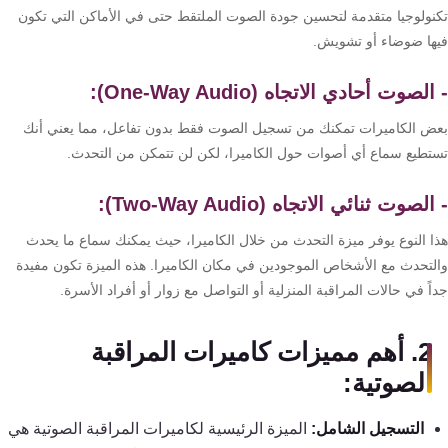
تقوية
نولوجيا متقدمة لتحسين جودة الصوت الملتقط حتى في الأماكن التي تكون
شبكات
ها ضوضاء أو تشويش.
المحمول
والانترنت
لصوت أحادي الاتجاه (One-Way Audio):
ض الكاميرات تمكنك من تسجيل الصوت فقط بدون تفاعل، مما يعني أنك
انتركم
تطيع سماع أي أصوات حول الكاميرا، لكن لن تتمكن من التحدث.
لصوت ثنائي الاتجاه (Two-Way Audio):
أنظمة
إنذار
ا النوع يوفر ميزة التحدث من خلال الكاميرا، حيث يمكنك سماع ما يحدث
السرقة
لتحدث مع الأشخاص الموجودين في مكان الكاميرا. هذه الميزة تكون مفيدة
ً في حالات المراقبة المنزلية أو التواصل مع زوار أو أفراد الأسرة.
أنظمة
2. أهم مميزات كاميرات المراقبة
إنذار
الحريق
الصوتية:
التسجيل الشامل:
الميزة الرئيسية لكاميرات المراقبة الصوتية هي
أكسيس