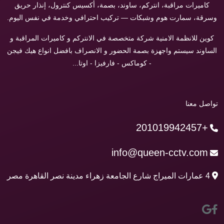
كاميرات مراقبة، انتركم، ساوند، بصمة، أكسيس كنترول، إنذار حريق
وسرقة، سمارت هوم وشبكات — تركيب احترافي وخدمة في نفس اليوم.
كوين للانظمة الامنية شركة متخصصة في الانتركم و كاميرات المراقبة و
الساوند سيستم واجهزة بصمة الحضور و الانصراف بافضل انواع هيك فيجن
- كوماكس - فارفيزا - اوتا...
تواصل معنا
+201019942457
info@queen-cctv.com
4 عمارات الميراج شارع الجامعة زهراء مدينة نصر القاهرة مصر