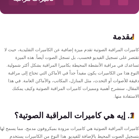
سمارت
هوم
AR
ساوند
مقدمة
سيستم
ميرات المراقبة الصوتية تقدم ميزة إضافية عن الكاميرات التقليدية، حيث لا
حلول
تصر على تسجيل الفيديو فحسب، بل تسجل الصوت أيضاً. هذه الميزة
أمنية
اعدك في مراقبة الأنشطة المحيطة بكاميرا المراقبة بشكل أكثر شمولية.
للشركات
وع هذا من الكاميرات يكون مفيداً جداً في الأماكن التي تحتاج إلى مراقبة
والمصانع
يقة للأصوات أو التحدث، مثل المنازل، المكاتب، والأماكن العامة. في هذا
مقال، سنشرح أهمية ومميزات كاميرات المراقبة الصوتية وكيف يمكنك
ستفادة منها.
جهاز
بصمة
1. إيه هي كاميرات المراقبة الصوتية؟
الحضور
والانصراف
ميرات المراقبة الصوتية هي كاميرات مزودة بميكروفون مدمج، مما يسمح لها
سجيل الصوت المحيط بالإضافة للفيديو. هذا النوع من الكاميرات يستخدم