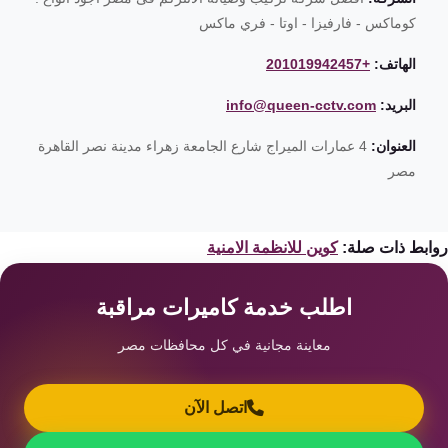
كوماكس - فارفيزا - اوتا - فري ماكس
الهاتف:
+201019942457
البريد:
info@queen-cctv.com
العنوان:
4 عمارات الميراج شارع الجامعة زهراء مدينة نصر القاهرة
مصر
ابط ذات صلة:
كوين للانظمة الامنية
اطلب خدمة كاميرات مراقبة
معاينة مجانية في كل محافظات مصر
اتصل الآن