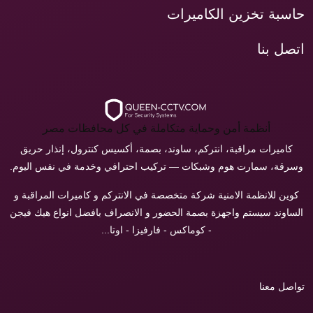
حاسبة تخزين الكاميرات
اتصل بنا
أنظمة أمن وحماية متكاملة في كل محافظات مصر
كاميرات مراقبة، انتركم، ساوند، بصمة، أكسيس كنترول، إنذار حريق
وسرقة، سمارت هوم وشبكات — تركيب احترافي وخدمة في نفس اليوم.
كوين للانظمة الامنية شركة متخصصة في الانتركم و كاميرات المراقبة و
الساوند سيستم واجهزة بصمة الحضور و الانصراف بافضل انواع هيك فيجن
- كوماكس - فارفيزا - اوتا...
تواصل معنا