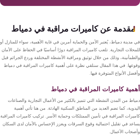
سمارت
هوم
AR
مقدمة عن كاميرات مراقبة في دمياط
ساوند
سيستم
مدينة دمياط، يُعتبر الأمن والحماية أمرين في غاية الأهمية، سواء للمنازل أو
حلات التجارية. تلعب كاميرات المراقبة دورًا أساسيًا في الحفاظ على الأمان
حلول
لطمأنينة، وذلك من خلال توثيق ومراقبة الأنشطة المختلفة وردع الجرائم قبل
أمنية
وعها. في هذا المقال سنلقي نظرة على أهمية كاميرات المراقبة في دمياط
للشركات
ضل الأنواع المتوفرة فيها.
والمصانع
مية كاميرات المراقبة في دمياط
جهاز
ياط من المدن النشطة التي تتميز بالكثير من الأعمال التجارية والصناعات
بصمة
دوية، كما تضم العديد من المناطق السكنية الهادئة. من هنا تأتي أهمية
الحضور
ميرات المراقبة في تأمين الممتلكات وحماية الأسر. تركيب كاميرات المراقبة
والانصراف
اعد في تقليل احتمالية وقوع السرقات ويعزز الإحساس بالأمان لدى السكان
صحاب الأعمال.