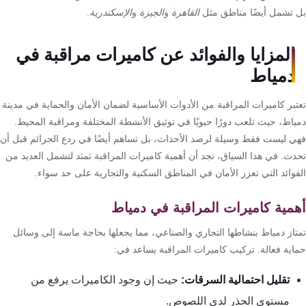
كنترول
 تشمل أيضًا مناطق مثل
القاهرة
و
الجيزة
و
الإسكندرية
.
المزايا والفوائد عن كاميرات مراقبة في
دمياط
تبر كاميرات المراقبة من الأدوات الأساسية لضمان الأمان والحماية في مدينة
ياط، حيث تلعب دورًا حيويًا في توثيق الأنشطة المختلفة ومراقبة المحيط.
ي ليست فقط وسيلة لرصد الأحداث، بل تساهم أيضًا في ردع الجرائم قبل أن
دث. في هذا السياق، نجد أن أهمية كاميرات المراقبة تمتد لتشمل العديد من
فوائد التي تعزز الأمان في المناطق السكنية والتجارية على حد سواء.
مية كاميرات المراقبة في دمياط
تاز دمياط بنشاطها التجاري والصناعي، مما يجعلها بحاجة ماسة إلى وسائل
اية فعالة. تركيب كاميرات المراقبة يساعد في:
تقليل احتمالية السرقات:
حيث إن وجود الكاميرات يرفع من
مستوى الحذر لدى اللصوص.