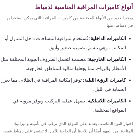
تقوية
واع كاميرات المراقبة المناسبة لدمياط
شبكات
جد العديد من الأنواع المختلفة من كاميرات المراقبة التي يمكن استخدامها
المحمول
 دمياط، منها:
والانترنت
الكاميرات الداخلية:
تُستخدم لمراقبة المساحات داخل المنازل أو
انتركم
المكاتب، وهي تتسم بتصميم صغير وأنيق.
الكاميرات الخارجية:
مصممة لتحمل الظروف الجوية المختلفة مثل
أنظمة
الأمطار والرياح، مما يجعلها مثالية للمناطق الخارجية.
إنذار
السرقة
كاميرات الرؤية الليلية:
توفر إمكانية المراقبة في الظلام، مما يعزز
الحماية في الليل.
أنظمة
الكاميرات اللاسلكية:
تسهل عملية التركيب وتوفر مرونة في
إنذار
المواقع المختلفة.
الحريق
تيار النوع المناسب يعتمد على الموقع الذي ترغب في تأمينه وميزانيتك
أكسيس
متاحة. من المهم أيضًا أن نلاحظ أن الحاجة للأمان لا تقتصر على دمياط فقط،