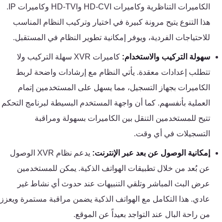
الكاميرات التناظرية وكاميرات HD-CVI وHD-TVI وكاميرات IP.
كنترول
هذا التنوع يتيح مرونة كبيرة في اختيار وتركيب النظام المناسب
للاحتياجات الفردية، ويوفر إمكانية تطوير النظام في المستقبل.
سهولة التركيب والاستخدام:
كاميرات XVR سهلة التركيب ولا
تتطلب إعدادات معقدة. يأتي النظام مع إرشادات واضحة لربط
الكاميرات بجهاز التسجيل، مما يسهل على المستخدمين إتمام
العملية بأنفسهم. كما أن واجهة المستخدم البسيطة لبرنامج التحكم
تتيح للمستخدمين التنقل بين الكاميرات بسهولة ومراقبة
التسجيلات في أي وقت.
إمكانية الوصول عن بعد عبر الإنترنت:
يدعم نظام XVR الوصول
عن بُعد من خلال تطبيقات الهواتف الذكية. يمكن للمستخدمين
عرض البث المباشر وتلقي التنبيهات عند حدوث أي نشاط غير
عادي. هذا التكامل مع الهواتف الذكية يضمن مراقبة مستمرة ويعزز
من راحة البال عند التواجد بعيداً عن الموقع.