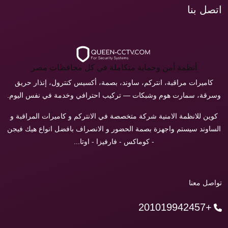
اتصل بنا
أنظمة أمن وحماية متكاملة في كل محافظات مصر
كاميرات مراقبة، انتركم، ساوند، بصمة، أكسيس كنترول، إنذار حريق
وسرقة، سمارت هوم وشبكات — تركيب احترافي وخدمة في نفس اليوم.
كوين للانظمة الامنية شركة متخصصة في الانتركم و كاميرات المراقبة و
الساوند سيستم واجهزة بصمة الحضور و الانصراف بافضل انواع هيك فيجن
- كوماكس - فارفيزا - اوتا...
تواصل معنا
+201019942457