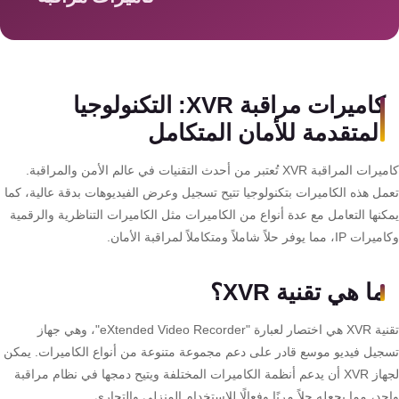
سمارت
هوم
AR
ساوند
كاميرات مراقبة XVR: التكنولوجيا
سيستم
المتقدمة للأمان المتكامل
حلول
كاميرات المراقبة XVR تُعتبر من أحدث التقنيات في عالم الأمن والمراقبة.
أمنية
مل هذه الكاميرات بتكنولوجيا تتيح تسجيل وعرض الفيديوهات بدقة عالية، كما
للشركات
نها التعامل مع عدة أنواع من الكاميرات مثل الكاميرات التناظرية والرقمية
والمصانع
 مما يوفر حلاً شاملاً ومتكاملاً لمراقبة الأمان.
جهاز
ما هي تقنية XVR؟
بصمة
الحضور
تقنية XVR هي اختصار لعبارة "eXtended Video Recorder"، وهي جهاز
والانصراف
جيل فيديو موسع قادر على دعم مجموعة متنوعة من أنواع الكاميرات. يمكن
لجهاز XVR أن يدعم أنظمة الكاميرات المختلفة ويتيح دمجها في نظام مراقبة
د، مما يجعله حلاً مرنًا وفعالًا للاستخدام المنزلي والتجاري.