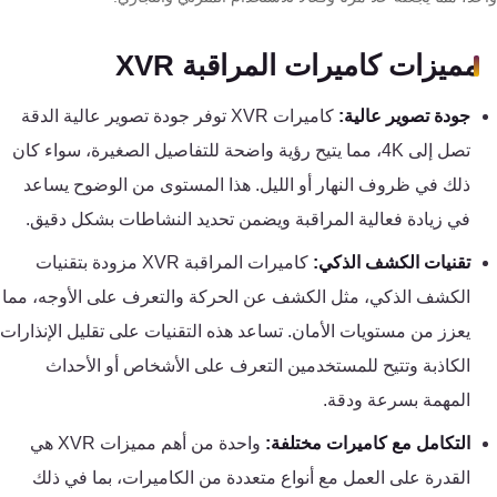
تقوية
شبكات
مميزات كاميرات المراقبة XVR
المحمول
والانترنت
جودة تصوير عالية:
كاميرات XVR توفر جودة تصوير عالية الدقة
تصل إلى 4K، مما يتيح رؤية واضحة للتفاصيل الصغيرة، سواء كان
انتركم
ذلك في ظروف النهار أو الليل. هذا المستوى من الوضوح يساعد
في زيادة فعالية المراقبة ويضمن تحديد النشاطات بشكل دقيق.
أنظمة
إنذار
تقنيات الكشف الذكي:
كاميرات المراقبة XVR مزودة بتقنيات
السرقة
الكشف الذكي، مثل الكشف عن الحركة والتعرف على الأوجه، مما
يعزز من مستويات الأمان. تساعد هذه التقنيات على تقليل الإنذارات
أنظمة
الكاذبة وتتيح للمستخدمين التعرف على الأشخاص أو الأحداث
إنذار
المهمة بسرعة ودقة.
الحريق
التكامل مع كاميرات مختلفة:
واحدة من أهم مميزات XVR هي
القدرة على العمل مع أنواع متعددة من الكاميرات، بما في ذلك
أكسيس