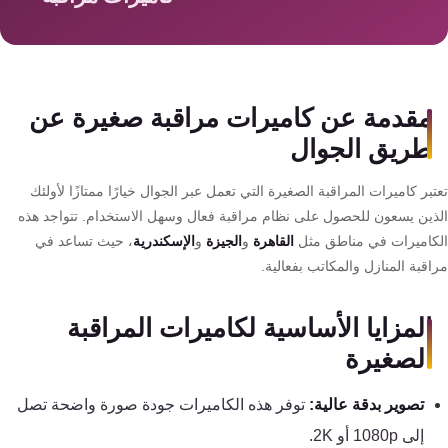
سمارت
هوم
AR
ساوند
مقدمة عن كاميرات مراقبة صغيرة عن
سيستم
طريق الجوال
حلول
بر كاميرات المراقبة الصغيرة التي تعمل عبر الجوال خيارًا ممتازًا لأولئك
أمنية
ذين يسعون للحصول على نظام مراقبة فعال وسهل الاستخدام. تتواجد هذه
للشركات
كاميرات في مناطق مثل
القاهرة
و
الجيزة
و
الإسكندرية
، حيث تساعد في
والمصانع
قبة المنازل والمكاتب بفعالية.
جهاز
المزايا الأساسية لكاميرات المراقبة
بصمة
الصغيرة
الحضور
والانصراف
تصوير بدقة عالية:
توفر هذه الكاميرات جودة صورة واضحة تصل
إلى 1080p أو 2K.