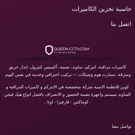
حاسبة تخزين الكاميرات
اتصل بنا
أنظمة أمن وحماية متكاملة في كل محافظات مصر
كاميرات مراقبة، انتركم، ساوند، بصمة، أكسيس كنترول، إنذار حريق
وسرقة، سمارت هوم وشبكات — تركيب احترافي وخدمة في نفس اليوم.
كوين للانظمة الامنية شركة متخصصة في الانتركم و كاميرات المراقبة و
الساوند سيستم واجهزة بصمة الحضور و الانصراف بافضل انواع هيك فيجن
- كوماكس - فارفيزا - اوتا...
تواصل معنا