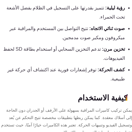
تقوية
رؤية ليلية:
تتميز بقدرتها على التسجيل في الظلام بفضل الأشعة
شبكات
تحت الحمراء.
المحمول
والانترنت
صوت ثنائي الاتجاه:
تتيح التواصل بين المستخدم والمراقبة عبر
ميكروفون ومكبر صوت مدمجين.
انتركم
تخزين مرن:
تدعم التخزين السحابي أو استخدام بطاقة SD لحفظ
الفيديوهات.
أنظمة
إنذار
كشف الحركة:
توفر إشعارات فورية عند اكتشاف أي حركة غير
السرقة
طبيعية.
أنظمة
كيفية الاستخدام
إنذار
كن تركيب كاميرات المراقبة بسهولة على الأرفف أو الجدران دون الحاجة
الحريق
ى أسلاك معقدة. كما يمكن ربطها بتطبيقات مخصصة تتيح التحكم عن بُعد
جيل الفيديو وتنبيهات الحركة. تعتبر هذه الكاميرات خيارًا آمنًا، حيث تستخدم
أكسيس