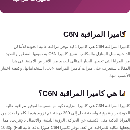
سمارت
هوم
AR
ساوند
كاميرا المراقبة C6N
سيستم
كاميرا المراقبة C6N هي كاميرا ذكية توفر مراقبة عالية الجودة للأماكن
حلول
الداخلية مثل المنازل والمكاتب. تتميز كاميرا C6N بتصميمها المتطور والعديد
أمنية
المزايا التي تجعلها الخيار المثالي للعديد من الأغراض الأمنية. في هذا
للشركات
المقال، سنتعرف على ميزات كاميرا المراقبة C6N، استخداماتها، وكيفية اختيار
والمصانع
أنسب منها.
جهاز
ما هي كاميرا المراقبة C6N؟
بصمة
كاميرا المراقبة C6N هي كاميرا منزلية ذكية تم تصميمها لتوفير مراقبة عالية
الحضور
الجودة بزاوية رؤية واسعة تصل إلى 360 درجة. تم تزويد هذه الكاميرا بعدد من
والانصراف
زايا الذكية مثل الكشف عن الحركة، الرؤية الليلية، والاتصال بالإنترنت، مما
يجعلها مثالية للمراقبة عن بُعد. توفر كاميرا C6N صورًا بدقة عالية 1080p (Full