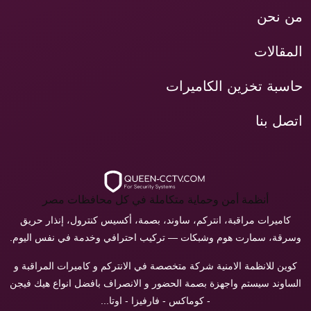
من نحن
المقالات
حاسبة تخزين الكاميرات
اتصل بنا
أنظمة أمن وحماية متكاملة في كل محافظات مصر
كاميرات مراقبة، انتركم، ساوند، بصمة، أكسيس كنترول، إنذار حريق
وسرقة، سمارت هوم وشبكات — تركيب احترافي وخدمة في نفس اليوم.
كوين للانظمة الامنية شركة متخصصة في الانتركم و كاميرات المراقبة و
الساوند سيستم واجهزة بصمة الحضور و الانصراف بافضل انواع هيك فيجن
- كوماكس - فارفيزا - اوتا...