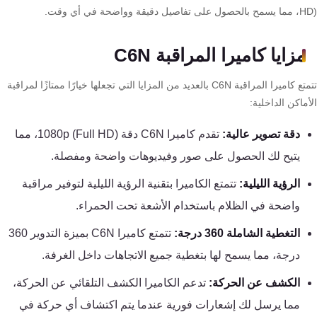
تقوية
فاصيل دقيقة وواضحة في أي وقت.
شبكات
المحمول
مزايا كاميرا المراقبة C6N
والانترنت
تتمتع كاميرا المراقبة C6N بالعديد من المزايا التي تجعلها خيارًا ممتازًا لمراقبة
ماكن الداخلية:
انتركم
دقة تصوير عالية:
تقدم كاميرا C6N دقة 1080p (Full HD)، مما
أنظمة
يتيح لك الحصول على صور وفيديوهات واضحة ومفصلة.
إنذار
الرؤية الليلية:
تتمتع الكاميرا بتقنية الرؤية الليلية لتوفير مراقبة
السرقة
واضحة في الظلام باستخدام الأشعة تحت الحمراء.
أنظمة
التغطية الشاملة 360 درجة:
تتمتع كاميرا C6N بميزة التدوير 360
إنذار
درجة، مما يسمح لها بتغطية جميع الاتجاهات داخل الغرفة.
الحريق
الكشف عن الحركة:
تدعم الكاميرا الكشف التلقائي عن الحركة،
مما يرسل لك إشعارات فورية عندما يتم اكتشاف أي حركة في
أكسيس