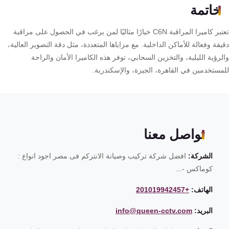
خاتمة
تعتبر كاميرا المراقبة C6N خيارًا مثاليًا لمن يرغب في الحصول على مراقبة
قة وفعالة للأماكن الداخلية. مع مزاياها المتعددة، مثل دقة التصوير العالية،
رؤية الليلية، والتخزين السحابي، توفر هذه الكاميرا الأمان والراحة
مستخدمين في القاهرة، الجيزة، والإسكندرية.
تواصل معنا
الشركة:
افضل شركة تركيب وصيانة الانتركم فى مصر اجود انواع :
كوماكس -...
الهاتف:
+201019942457
البريد:
info@queen-cctv.com