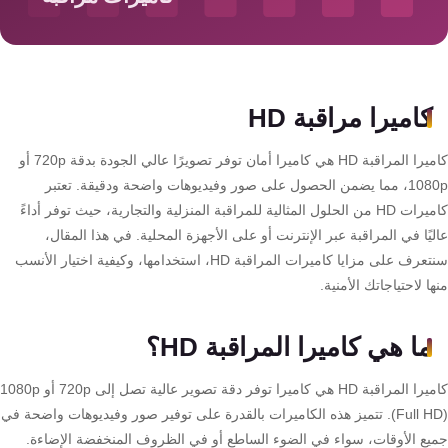
سمارت
هوم
AR
ساوند
كاميرا مراقبة HD
سيستم
كاميرا المراقبة HD هي كاميرا أمان توفر تصويرًا عالي الجودة بدقة 720p أو
حلول
1080p، مما يضمن الحصول على صور وفيديوهات واضحة ودقيقة. تعتبر
أمنية
كاميرات HD من الحلول المثالية للمراقبة المنزلية والتجارية، حيث توفر أداءً
للشركات
يًا في المراقبة عبر الإنترنت أو على الأجهزة المحلية. في هذا المقال،
والمصانع
سنتعرف على مزايا كاميرات المراقبة HD، استخدامها، وكيفية اختيار الأنسب
ا لاحتياجاتك الأمنية.
جهاز
ما هي كاميرا المراقبة HD؟
بصمة
الحضور
كاميرا المراقبة HD هي كاميرا توفر دقة تصوير عالية تصل إلى 720p أو 1080p
والانصراف
(Full HD). تتميز هذه الكاميرات بالقدرة على توفير صور وفيديوهات واضحة في
يع الأوقات، سواء في الضوء الساطع أو في الظروف المنخفضة الإضاءة.