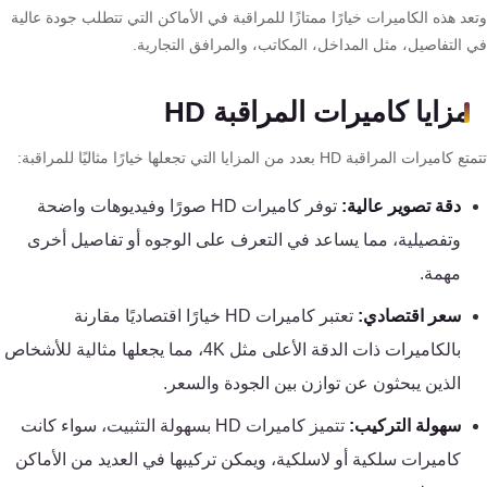
تقوية
د هذه الكاميرات خيارًا ممتازًا للمراقبة في الأماكن التي تتطلب جودة عالية
شبكات
 التفاصيل، مثل المداخل، المكاتب، والمرافق التجارية.
المحمول
والانترنت
مزايا كاميرات المراقبة HD
اميرات المراقبة HD بعدد من المزايا التي تجعلها خيارًا مثاليًا للمراقبة:
انتركم
دقة تصوير عالية:
توفر كاميرات HD صورًا وفيديوهات واضحة
أنظمة
وتفصيلية، مما يساعد في التعرف على الوجوه أو تفاصيل أخرى
إنذار
مهمة.
السرقة
سعر اقتصادي:
تعتبر كاميرات HD خيارًا اقتصاديًا مقارنة
بالكاميرات ذات الدقة الأعلى مثل 4K، مما يجعلها مثالية للأشخاص
أنظمة
إنذار
الذين يبحثون عن توازن بين الجودة والسعر.
الحريق
سهولة التركيب:
تتميز كاميرات HD بسهولة التثبيت، سواء كانت
كاميرات سلكية أو لاسلكية، ويمكن تركيبها في العديد من الأماكن
أكسيس