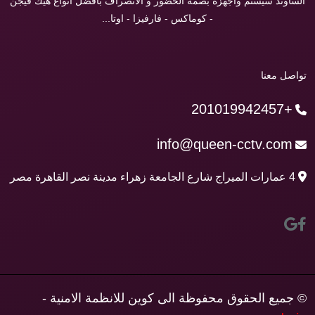
الساوند سيستم واجهزة بصمة الحضور و الانصراف بافضل انواع هيك فيجن
- كوماكس - فارفيزا - اوتا...
تواصل معنا
+201019942457
info@queen-cctv.com
4 عمارات الميراج شارع الجامعة زهراء مدينة نصر القاهرة مصر
© جميع الحقوق محفوظة الى كوين للانظمة الامنية -