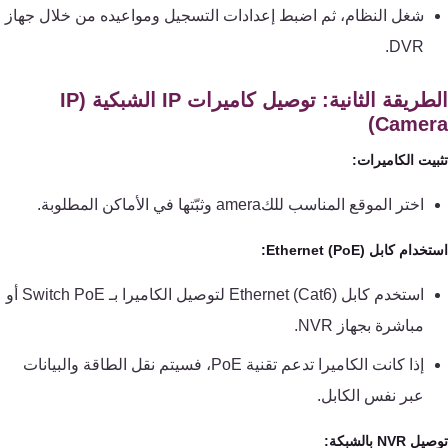
كنترول
شغل النظام، ثم اضبط إعدادات التسجيل ومواعيده من خلال جهاز
DVR.
الطريقة الثانية: توصيل كاميرات IP الشبكية (IP
Camer
بيت الكاميرات:
اختر الموقع المناسب للكamera وثبّتها في الأماكن المطلوبة.
ام كابل Ethernet (PoE):
استخدم كابل Ethernet (Cat6) لتوصيل الكاميرا بـ Switch PoE أو
مباشرة بجهاز NVR.
إذا كانت الكاميرا تدعم تقنية PoE، فسيتم نقل الطاقة والبيانات
عبر نفس الكابل.
NVR بالشبكة: