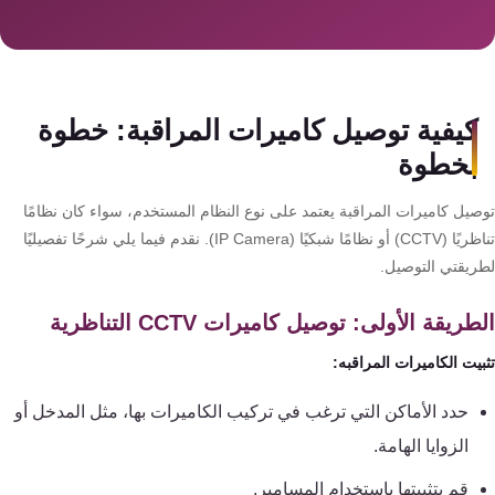
سمارت
هوم
AR
ساوند
كيفية توصيل كاميرات المراقبة: خطوة
سيستم
بخطوة
حلول
صيل كاميرات المراقبة يعتمد على نوع النظام المستخدم، سواء كان نظامًا
أمنية
تناظريًا (CCTV) أو نظامًا شبكيًا (IP Camera). نقدم فيما يلي شرحًا تفصيليًا
للشركات
ريقتي التوصيل.
والمصانع
طريقة الأولى: توصيل كاميرات CCTV التناظرية
جهاز
يت الكاميرات المراقبه:
بصمة
الحضور
حدد الأماكن التي ترغب في تركيب الكاميرات بها، مثل المدخل أو
والانصراف
الزوايا الهامة.
قم بتثبيتها باستخدام المسامير.