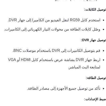
تقوية
شبكات
صيل الكابلات:
المحمول
استخدم كابل RG59 لنقل الفيديو من الكاميرا إلى جهاز DVR.
والانترنت
وصّل كابلات الطاقة من محولات التيار الكهربائي إلى الكاميرات.
انتركم
يل جهاز DVR:
أنظمة
قم بتوصيل الكاميرات إلى DVR باستخدام موصلات BNC.
إنذار
اربط جهاز DVR بشاشة عرض باستخدام كابل HDMI أو VGA
السرقة
لمتابعة البث المباشر.
أنظمة
صيل الطاقة:
إنذار
تأكد من توصيل جميع الأجهزة إلى مصادر الطاقة.
الحريق
ط الإعدادات:
أكسيس