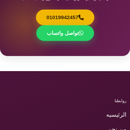
01019942457
تواصل واتساب
روابطنا
الرئيسيه
من نحن