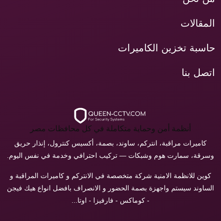
المقالات
حاسبة تخزين الكاميرات
اتصل بنا
أنظمة أمن وحماية متكاملة في كل محافظات مصر
كاميرات مراقبة، انتركم، ساوند، بصمة، أكسيس كنترول، إنذار حريق
وسرقة، سمارت هوم وشبكات — تركيب احترافي وخدمة في نفس اليوم.
كوين للانظمة الامنية شركة متخصصة في الانتركم و كاميرات المراقبة و
الساوند سيستم واجهزة بصمة الحضور و الانصراف بافضل انواع هيك فيجن
- كوماكس - فارفيزا - اوتا...