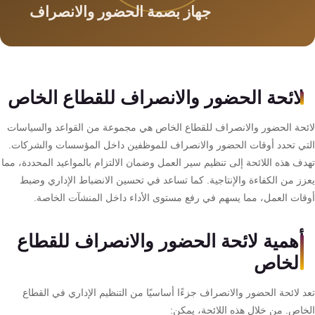
سمارت
هوم
AR
ساوند
سيستم
لائحة الحضور والانصراف للقطاع الخاص
حلول
ئحة الحضور والانصراف للقطاع الخاص هي مجموعة من القواعد والسياسات
أمنية
تي تحدد أوقات الحضور والانصراف للموظفين داخل المؤسسات والشركات.
للشركات
دف هذه اللائحة إلى تنظيم سير العمل وضمان الالتزام بالمواعيد المحددة، مما
والمصانع
زز من الكفاءة والإنتاجية. كما تساعد في تحسين الانضباط الإداري وضبط
قات العمل، مما يسهم في رفع مستوى الأداء داخل المنشآت الخاصة.
جهاز
أهمية لائحة الحضور والانصراف للقطاع
بصمة
الخاص
الحضور
والانصراف
د لائحة الحضور والانصراف جزءًا أساسيًا من التنظيم الإداري في القطاع
خاص. من خلال هذه اللائحة، يمكن: