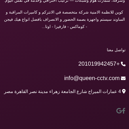
وسرقة، سمارت هوم وشبكات — تركيب احترافي وخدمة في نفس اليوم.
كوين للانظمة الامنية شركة متخصصة في الانتركم و كاميرات المراقبة و
الساوند سيستم واجهزة بصمة الحضور و الانصراف بافضل انواع هيك فيجن
- كوماكس - فارفيزا - اوتا...
تواصل معنا
+201019942457
info@queen-cctv.com
4 عمارات الميراج شارع الجامعة زهراء مدينة نصر القاهرة مصر