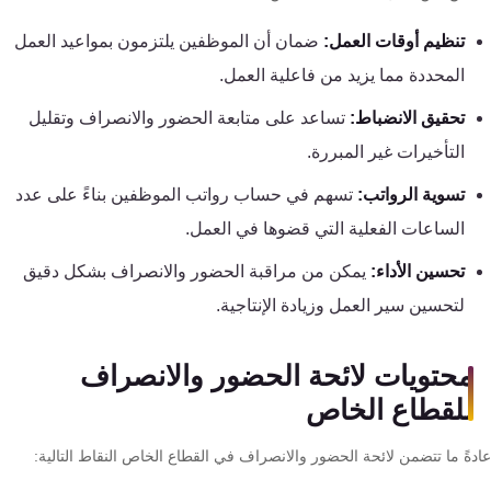
تقوية
شبكات
تنظيم أوقات العمل:
ضمان أن الموظفين يلتزمون بمواعيد العمل
المحمول
المحددة مما يزيد من فاعلية العمل.
والانترنت
تحقيق الانضباط:
تساعد على متابعة الحضور والانصراف وتقليل
التأخيرات غير المبررة.
انتركم
تسوية الرواتب:
تسهم في حساب رواتب الموظفين بناءً على عدد
أنظمة
الساعات الفعلية التي قضوها في العمل.
إنذار
تحسين الأداء:
يمكن من مراقبة الحضور والانصراف بشكل دقيق
السرقة
لتحسين سير العمل وزيادة الإنتاجية.
أنظمة
محتويات لائحة الحضور والانصراف
إنذار
للقطاع الخاص
الحريق
دةً ما تتضمن لائحة الحضور والانصراف في القطاع الخاص النقاط التالية:
أكسيس