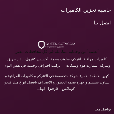
حاسبة تخزين الكاميرات
اتصل بنا
أنظمة أمن وحماية متكاملة في كل محافظات مصر
كاميرات مراقبة، انتركم، ساوند، بصمة، أكسيس كنترول، إنذار حريق
وسرقة، سمارت هوم وشبكات — تركيب احترافي وخدمة في نفس اليوم.
كوين للانظمة الامنية شركة متخصصة في الانتركم و كاميرات المراقبة و
الساوند سيستم واجهزة بصمة الحضور و الانصراف بافضل انواع هيك فيجن
- كوماكس - فارفيزا - اوتا...
تواصل معنا