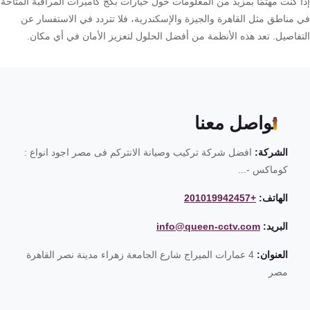
ا كنت مهتمًا بمزيد من المعلومات حول خيارات بكج كاميرات المراقبة المتاحة
 مناطق مثل القاهرة والجيزة والإسكندرية، فلا تتردد في الاستفسار عن
تفاصيل. تعد هذه الأنظمة من أفضل الحلول لتعزيز الأمان في أي مكان.
تواصل معنا
الشركة:
افضل شركة تركيب وصيانة الانتركم فى مصر اجود انواع :
كوماكس -...
الهاتف:
+201019942457
البريد:
info@queen-cctv.com
العنوان:
4 عمارات الميراج شارع الجامعة زهراء مدينة نصر القاهرة
مصر