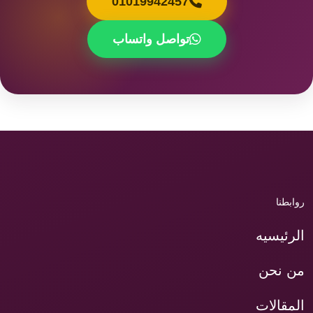
01019942457
تواصل واتساب
روابطنا
الرئيسيه
من نحن
المقالات