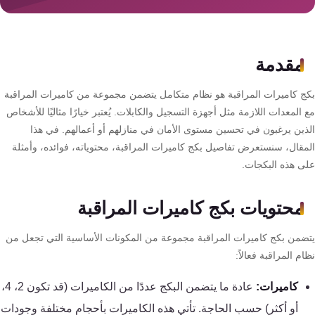
سمارت
هوم
AR
مقدمة
ساوند
سيستم
ج كاميرات المراقبة هو نظام متكامل يتضمن مجموعة من كاميرات المراقبة
المعدات اللازمة مثل أجهزة التسجيل والكابلات. يُعتبر خيارًا مثاليًا للأشخاص
حلول
ذين يرغبون في تحسين مستوى الأمان في منازلهم أو أعمالهم. في هذا
أمنية
مقال، سنستعرض تفاصيل بكج كاميرات المراقبة، محتوياته، فوائده، وأمثلة
للشركات
ى هذه البكجات.
والمصانع
محتويات بكج كاميرات المراقبة
جهاز
ضمن بكج كاميرات المراقبة مجموعة من المكونات الأساسية التي تجعل من
بصمة
م المراقبة فعالاً:
الحضور
والانصراف
كاميرات:
عادة ما يتضمن البكج عددًا من الكاميرات (قد تكون 2، 4،
أو أكثر) حسب الحاجة. تأتي هذه الكاميرات بأحجام مختلفة وجودات