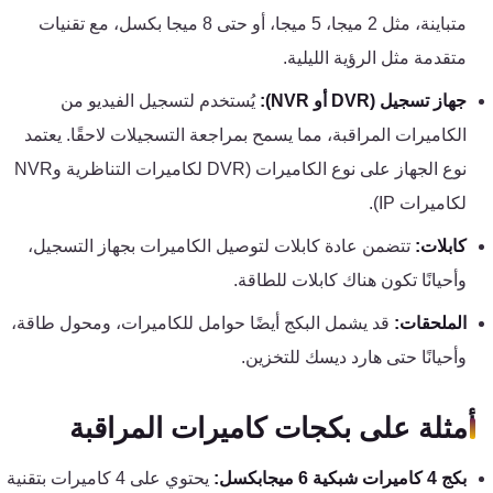
تقوية
متباينة، مثل 2 ميجا، 5 ميجا، أو حتى 8 ميجا بكسل، مع تقنيات
شبكات
متقدمة مثل الرؤية الليلية.
المحمول
والانترنت
جهاز تسجيل (DVR أو NVR):
يُستخدم لتسجيل الفيديو من
الكاميرات المراقبة، مما يسمح بمراجعة التسجيلات لاحقًا. يعتمد
انتركم
نوع الجهاز على نوع الكاميرات (DVR لكاميرات التناظرية وNVR
لكاميرات IP).
أنظمة
كابلات:
تتضمن عادة كابلات لتوصيل الكاميرات بجهاز التسجيل،
إنذار
وأحيانًا تكون هناك كابلات للطاقة.
السرقة
الملحقات:
قد يشمل البكج أيضًا حوامل للكاميرات، ومحول طاقة،
أنظمة
وأحيانًا حتى هارد ديسك للتخزين.
إنذار
الحريق
أمثلة على بكجات كاميرات المراقبة
بكج 4 كاميرات شبكية 6 ميجابكسل:
يحتوي على 4 كاميرات بتقنية
أكسيس