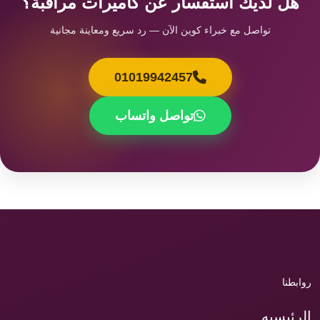
هل لديك استفسار عن كاميرات مراقبة؟
تواصل مع خبراء كوين الآن — رد سريع ومعاينة مجانية
01019942457
تواصل واتساب
روابطنا
الرئيسيه