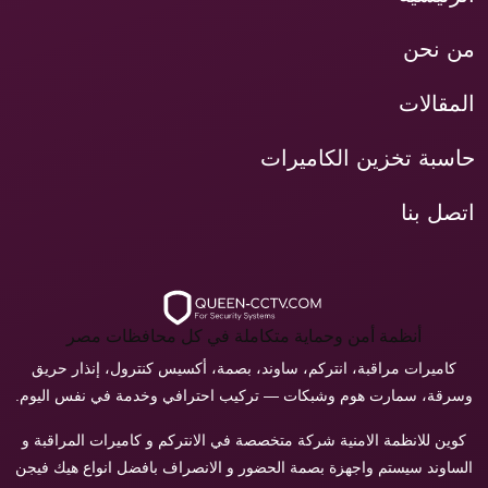
من نحن
المقالات
حاسبة تخزين الكاميرات
اتصل بنا
أنظمة أمن وحماية متكاملة في كل محافظات مصر
كاميرات مراقبة، انتركم، ساوند، بصمة، أكسيس كنترول، إنذار حريق
وسرقة، سمارت هوم وشبكات — تركيب احترافي وخدمة في نفس اليوم.
كوين للانظمة الامنية شركة متخصصة في الانتركم و كاميرات المراقبة و
الساوند سيستم واجهزة بصمة الحضور و الانصراف بافضل انواع هيك فيجن