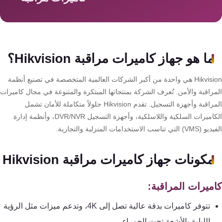
سمارت
هوم
AR
ساوند
ما هو جهاز كاميرات مراقبة Hikvision؟
سيستم
Hikvision هي واحدة من أكبر الشركات العالمية المتخصصة في تصنيع أنظمة
حلول
مراقبة والأمن. تُعرف الشركة بمنتجاتها المبتكرة والمتنوعة في مجال كاميرات
أمنية
المراقبة وأجهزة التسجيل. تقدم Hikvision حلولاً متكاملة للأمان تشمل
للشركات
الكاميرات السلكية واللاسلكية، وأجهزة التسجيل DVR/NVR، وأنظمة إدارة
والمصانع
لتي تناسب الاستخدامات المنزلية والتجارية.
جهاز
مكونات جهاز كاميرات مراقبة Hikvision
بصمة
الحضور
ميرات المراقبة:
والانصراف
تتوفر كاميرات بدقة عالية تصل إلى 4K، وتدعم ميزات مثل الرؤية
الليلية بالأشعة تحت الحمراء.