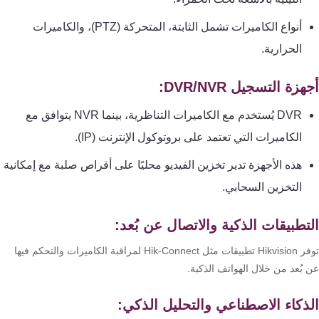
تقوية
شبكات
أنواع الكاميرات تشمل الثابتة، المتحركة (PTZ)، والكاميرات
المحمول
الحرارية.
والانترنت
زة التسجيل DVR/NVR:
انتركم
DVR يُستخدم مع الكاميرات التناظرية، بينما NVR يتوافق مع
الكاميرات التي تعتمد على بروتوكول الإنترنت (IP).
أنظمة
هذه الأجهزة تدير تخزين الفيديو محليًا على أقراص صلبة مع إمكانية
إنذار
السرقة
التخزين السحابي.
تطبيقات الذكية والاتصال عن بُعد:
أنظمة
إنذار
توفر Hikvision تطبيقات مثل Hik-Connect لمراقبة الكاميرات والتحكم فيها
الحريق
بُعد من خلال الهواتف الذكية.
ذكاء الاصطناعي والتحليل الذكي:
أكسيس