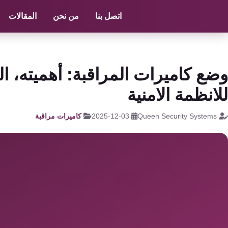
الرئيسية
/
كاميرات مراقبة
/
كاميرا ايزفيز
اتصل بنا
من نحن
المقالات
كاميرات
مراقبة
كالون
وضع كاميرات المراقبة: أهميته، ال
الباب
للانظمة الامنية
الذكي
Queen Security Systems
2025-12-03
كاميرات مراقبة
شبكات
و
سنترال
سنترال
الداخلي