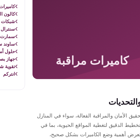
كاميرات 
كالون ال
شبكات و
سنترال 
سمارت 
ساوند س
حلول أم
جهاز بص
تقوية ش
انتركم
والتحديات
يق الأمان والمراقبة الفعالة، سواء في المنازل
تخطيط الدقيق لتغطية المواقع الحيوية، بما في
تعرض أهمية وضع الكاميرات بشكل صحيح،