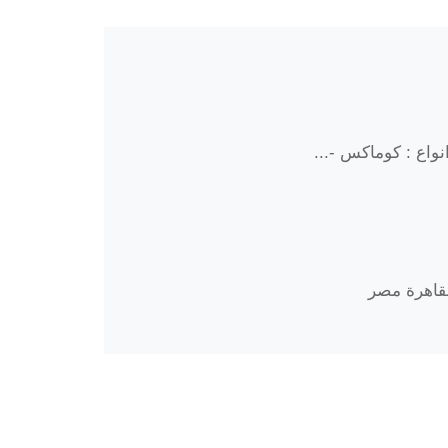
واع : كوماكس -...