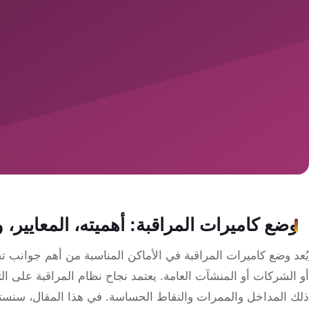
سمارت
هوم
ساوند
سيستم
حلول
أمنية
للشركات
والمصانع
جهاز
وضع كاميرات المراقبة: أهميته، المعايير، 
بصمة
الحضور
يُعد وضع كاميرات المراقبة في الأماكن المناسبة من أهم جوانب تحق
والانصراف
أو الشركات أو المنشآت العامة. يعتمد نجاح نظام المراقبة على ال
ذلك المداخل والممرات والنقاط الحساسة. في هذا المقال، سنس