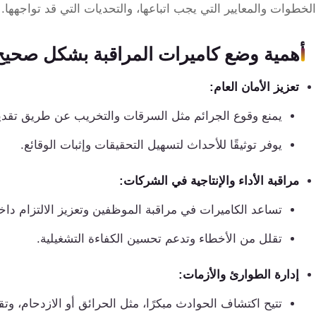
تقوية
الخطوات والمعايير التي يجب اتباعها، والتحديات التي قد تواجهها.
شبكات
المحمول
أهمية وضع كاميرات المراقبة بشكل صحيح
والانترنت
تعزيز الأمان العام:
انتركم
يمنع وقوع الجرائم مثل السرقات والتخريب عن طريق تقدي
يوفر توثيقًا للأحداث لتسهيل التحقيقات وإثبات الوقائع.
أنظمة
إنذار
مراقبة الأداء والإنتاجية في الشركات:
السرقة
تساعد الكاميرات في مراقبة الموظفين وتعزيز الالتزام دا
أنظمة
تقلل من الأخطاء وتدعم تحسين الكفاءة التشغيلية.
إنذار
الحريق
إدارة الطوارئ والأزمات:
تتيح اكتشاف الحوادث مبكرًا، مثل الحرائق أو الازدحام، وت
أكسيس