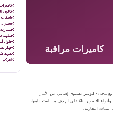
كاميرات 
كالون ال
شبكات و
سنترال 
سمارت 
ساوند س
حلول أم
جهاز بص
تقوية ش
انتركم
اقع محددة لتوفير مستوى إضافي من الأمان
أنواع التصوير بناءً على الهدف من استخدامها،
لبيئات التجارية.