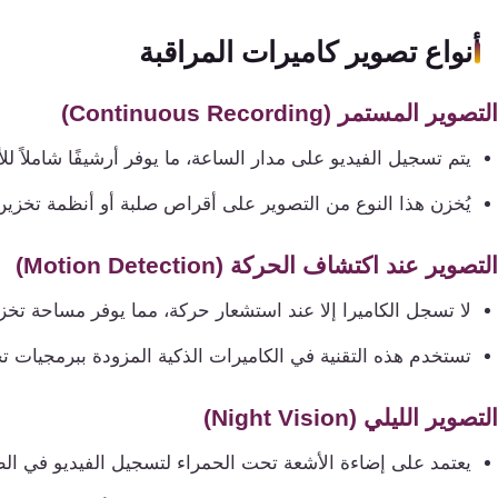
تقوية
شبكات
أنواع تصوير كاميرات المراقبة
المحمول
والانترنت
التصوير المستمر (Continuous Recording)
يتم تسجيل الفيديو على مدار الساعة، ما يوفر أرشيفًا شاملاً لل
انتركم
يُخزن هذا النوع من التصوير على أقراص صلبة أو أنظمة تخزين
أنظمة
إنذار
التصوير عند اكتشاف الحركة (Motion Detection)
السرقة
لا تسجل الكاميرا إلا عند استشعار حركة، مما يوفر مساحة تخز
تستخدم هذه التقنية في الكاميرات الذكية المزودة ببرمجيات تح
أنظمة
إنذار
التصوير الليلي (Night Vision)
الحريق
يعتمد على إضاءة الأشعة تحت الحمراء لتسجيل الفيديو في الظلام
أكسيس