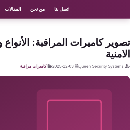
الرئيسية
/
كاميرات مراقبة
/
سعر كاميرا داهوا 2 ميجا
اتصل بنا
من نحن
المقالات
كاميرات
مراقبة
كالون
تصوير كاميرات المراقبة: الأنواع و
الباب
الامنية
الذكي
Queen Security Systems
2025-12-03
كاميرات مراقبة
شبكات
و
سنترال
سنترال
الداخلي