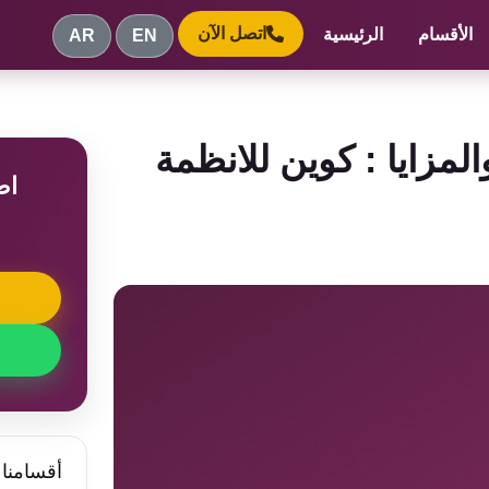
اتصل الآن
الأقسام
الرئيسية
AR
EN
المزايا : كوين للانظمة
اط
م
أقسامنا