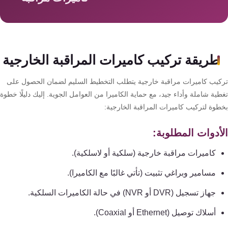
سمارت
هوم
AR
ساوند
طريقة تركيب كاميرات المراقبة الخارجية
سيستم
كيب كاميرات مراقبة خارجية يتطلب التخطيط السليم لضمان الحصول على
حلول
ية شاملة وأداء جيد، مع حماية الكاميرا من العوامل الجوية. إليك دليلًا خطوة
أمنية
طوة لتركيب كاميرات المراقبة الخارجية:
للشركات
والمصانع
أدوات المطلوبة:
كاميرات مراقبة خارجية (سلكية أو لاسلكية).
جهاز
مسامير وبراغي تثبيت (تأتي غالبًا مع الكاميرا).
بصمة
الحضور
جهاز تسجيل (DVR أو NVR) في حالة الكاميرات السلكية.
والانصراف
أسلاك توصيل (Ethernet أو Coaxial).