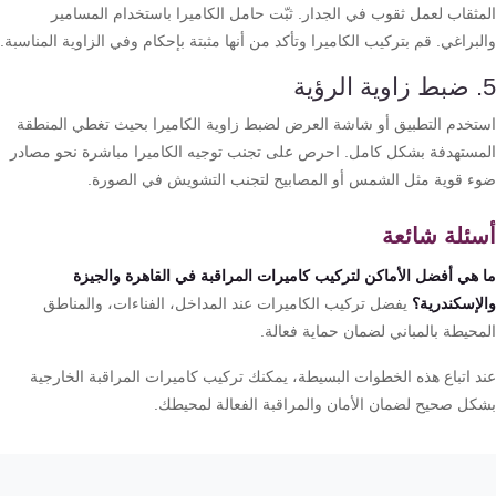
مثقاب لعمل ثقوب في الجدار. ثبّت حامل الكاميرا باستخدام المسامير
براغي. قم بتركيب الكاميرا وتأكد من أنها مثبتة بإحكام وفي الزاوية المناسبة.
تخدم التطبيق أو شاشة العرض لضبط زاوية الكاميرا بحيث تغطي المنطقة
مستهدفة بشكل كامل. احرص على تجنب توجيه الكاميرا مباشرة نحو مصادر
ء قوية مثل الشمس أو المصابيح لتجنب التشويش في الصورة.
ئلة شائعة
 هي أفضل الأماكن لتركيب كاميرات المراقبة في القاهرة والجيزة
لإسكندرية؟
يفضل تركيب الكاميرات عند المداخل، الفناءات، والمناطق
محيطة بالمباني لضمان حماية فعالة.
د اتباع هذه الخطوات البسيطة، يمكنك تركيب كاميرات المراقبة الخارجية
كل صحيح لضمان الأمان والمراقبة الفعالة لمحيطك.