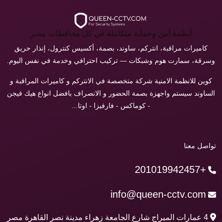
أنظمة أمن وحماية متكاملة في كل محافظات مصر
كاميرات مراقبة، انتركم، ساوند، بصمة، أكسيس كنترول، إنذار حريق
وسرقة، سمارت هوم وشبكات — تركيب احترافي وخدمة في نفس اليوم.
كوين للانظمة الامنية شركة متخصصة في الانتركم و كاميرات المراقبة و
الساوند سيستم واجهزة بصمة الحضور و الانصراف بافضل انواع هيك فيجن
- كوماكس - فارفيزا - اوتا...
تواصل معنا
+201019942457
info@queen-cctv.com
4 عمارات الميراج شارع الجامعة زهراء مدينة نصر القاهرة مصر