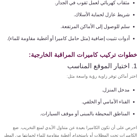
تقوية
مثقاب كهربائي لعمل ثقوب في الجدار.
شبكات
شريط عازل لحماية الأسلاك.
المحمول
سلم للوصول إلى الأماكن المرتفعة.
والانترنت
أدوات تثبيت إضافية (مثل حامل كاميرا أو أغطية مقاومة للماء).
انتركم
وات تركيب كاميرات المراقبة الخارجية:
أنظمة
إنذار
تر أماكن توفر زاوية رؤية واسعة مثل:
السرقة
مدخل المنزل.
أنظمة
الفناء الأمامي أو الخلفي.
إنذار
المناطق المحيطة بالمبنى أو موقف السيارات.
الحريق
رص على أن تكون الكاميرا بعيدة عن متناول الأيدي لمنع التخريب. ضع
أكسيس
كاميرات تحت المظلات أو باستخدام أغطية مقاومة للماء لحمايتها من المطر