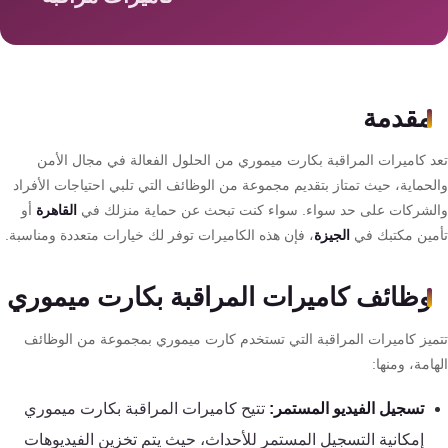
سمارت
هوم
AR
ساوند
مقدمة
سيستم
د كاميرات المراقبة بكارت ميموري من الحلول الفعالة في مجال الأمن
حلول
لحماية، حيث تمتاز بتقديم مجموعة من الوظائف التي تلبي احتياجات الأفراد
أمنية
لشركات على حد سواء. سواء كنت تبحث عن حماية منزلك في
القاهرة
أو
للشركات
مين مكتبك في
الجيزة
، فإن هذه الكاميرات توفر لك خيارات متعددة ومناسبة.
والمصانع
وظائف كاميرات المراقبة بكارت ميموري
جهاز
ميز كاميرات المراقبة التي تستخدم كارت ميموري بمجموعة من الوظائف
بصمة
امة، ومنها:
الحضور
والانصراف
تسجيل الفيديو المستمر:
تتيح كاميرات المراقبة بكارت ميموري
إمكانية التسجيل المستمر للأحداث، حيث يتم تخزين الفيديوهات