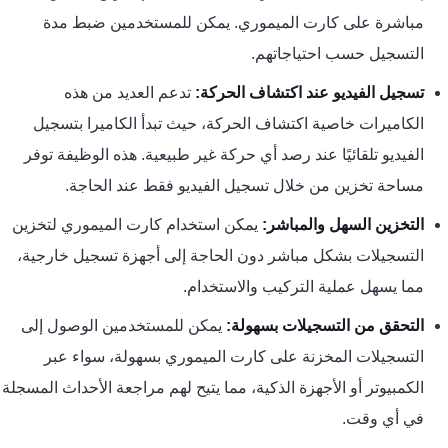
تقوية
مباشرة على كارت الميموري. يمكن للمستخدمين ضبط مدة
شبكات
التسجيل حسب احتياجاتهم.
المحمول
والانترنت
تسجيل الفيديو عند اكتشاف الحركة:
تدعم العديد من هذه
الكاميرات خاصية اكتشاف الحركة، حيث تبدأ الكاميرا بتسجيل
انتركم
الفيديو تلقائيًا عند رصد أي حركة غير طبيعية. هذه الوظيفة توفر
مساحة تخزين من خلال تسجيل الفيديو فقط عند الحاجة.
أنظمة
التخزين السهل والمباشر:
يمكن استخدام كارت الميموري لتخزين
إنذار
التسجيلات بشكل مباشر دون الحاجة إلى أجهزة تسجيل خارجية،
السرقة
مما يسهل عملية التركيب والاستخدام.
أنظمة
التحقق من التسجيلات بسهولة:
يمكن للمستخدمين الوصول إلى
إنذار
التسجيلات المخزنة على كارت الميموري بسهولة، سواء عبر
الحريق
الكمبيوتر أو الأجهزة الذكية، مما يتيح لهم مراجعة الأحداث المسجلة
في أي وقت.
أكسيس