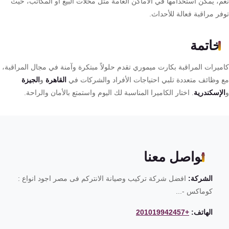
م، يمكن استخدامها في الأماكن العامة مثل محلات البيع أو المكاتب، حيث
فر مراقبة فعالة للأحداث.
خاتمة
ميرات المراقبة بكارت ميموري تقدم حلولاً مبتكرة وآمنة في مجال المراقبة،
 وظائف متعددة تلبي احتياجات الأفراد والشركات في
القاهرة
و
الجيزة
لإسكندرية
. اختار الكاميرا المناسبة لك اليوم واستمتع بالأمان والراحة.
تواصل معنا
الشركة:
افضل شركة تركيب وصيانة الانتركم فى مصر اجود انواع :
كوماكس -...
الهاتف:
+201019942457