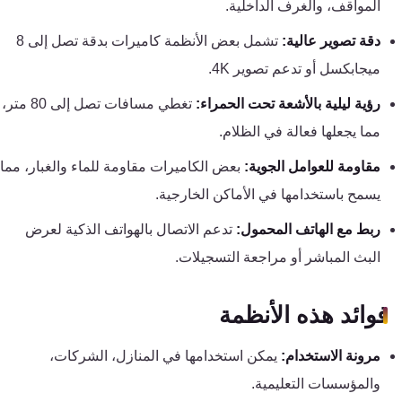
المواقف، والغرف الداخلية.
تقوية
شبكات
دقة تصوير عالية:
تشمل بعض الأنظمة كاميرات بدقة تصل إلى 8
المحمول
ميجابكسل أو تدعم تصوير 4K.
والانترنت
رؤية ليلية بالأشعة تحت الحمراء:
تغطي مسافات تصل إلى 80 متر،
مما يجعلها فعالة في الظلام.
انتركم
مقاومة للعوامل الجوية:
بعض الكاميرات مقاومة للماء والغبار، مما
أنظمة
يسمح باستخدامها في الأماكن الخارجية.
إنذار
ربط مع الهاتف المحمول:
تدعم الاتصال بالهواتف الذكية لعرض
السرقة
البث المباشر أو مراجعة التسجيلات.
أنظمة
فوائد هذه الأنظمة
إنذار
الحريق
مرونة الاستخدام:
يمكن استخدامها في المنازل، الشركات،
والمؤسسات التعليمية.
أكسيس