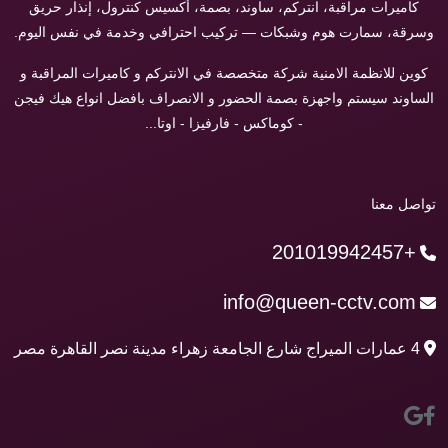
كاميرات مراقبة، انتركم، ساوند، بصمة، أكسيس كنترول، إنذار حريق
وسرقة، سمارت هوم وشبكات — تركيب احترافي وخدمة في نفس اليوم.
كوين للانظمة الامنية شركة متخصصة في الانتركم و كاميرات المراقبة و
الساوند سيستم واجهزة بصمة الحضور و الانصراف بافضل انواع هيك فيجن
- كوماكس - فارفيزا - اوتا...
تواصل معنا
+201019942457
info@queen-cctv.com
4 عمارات الميراج شارع الجامعة زهراء مدينة نصر القاهرة مصر