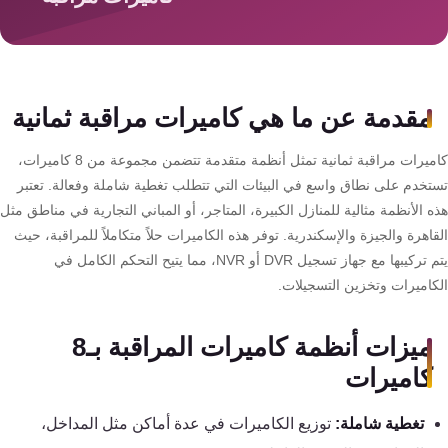
سمارت
هوم
AR
ساوند
مقدمة عن ما هي كاميرات مراقبة ثمانية
سيستم
كاميرات مراقبة ثمانية تمثل أنظمة متقدمة تتضمن مجموعة من 8 كاميرات،
حلول
تخدم على نطاق واسع في البيئات التي تتطلب تغطية شاملة وفعالة. تعتبر
أمنية
 الأنظمة مثالية للمنازل الكبيرة، المتاجر، أو المباني التجارية في مناطق مثل
للشركات
اهرة والجيزة والإسكندرية. توفر هذه الكاميرات حلاً متكاملاً للمراقبة، حيث
والمصانع
يتم تركيبها مع جهاز تسجيل DVR أو NVR، مما يتيح التحكم الكامل في
كاميرات وتخزين التسجيلات.
جهاز
ميزات أنظمة كاميرات المراقبة بـ8
بصمة
الحضور
كاميرات
والانصراف
تغطية شاملة:
توزيع الكاميرات في عدة أماكن مثل المداخل،