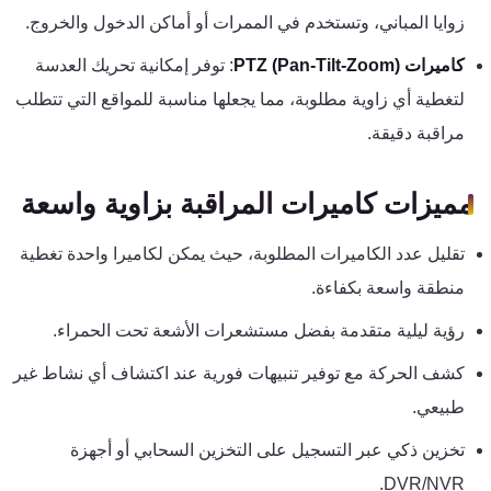
تقوية
زوايا المباني، وتستخدم في الممرات أو أماكن الدخول والخروج.
شبكات
كاميرات PTZ (Pan-Tilt-Zoom)
: توفر إمكانية تحريك العدسة
المحمول
والانترنت
لتغطية أي زاوية مطلوبة، مما يجعلها مناسبة للمواقع التي تتطلب
مراقبة دقيقة.
انتركم
مميزات كاميرات المراقبة بزاوية واسعة
أنظمة
تقليل عدد الكاميرات المطلوبة، حيث يمكن لكاميرا واحدة تغطية
إنذار
السرقة
منطقة واسعة بكفاءة.
رؤية ليلية متقدمة بفضل مستشعرات الأشعة تحت الحمراء.
أنظمة
كشف الحركة مع توفير تنبيهات فورية عند اكتشاف أي نشاط غير
إنذار
طبيعي.
الحريق
تخزين ذكي عبر التسجيل على التخزين السحابي أو أجهزة
أكسيس
DVR/NVR.