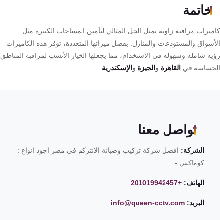
خاتمة
ميرات مراقبة زاوية تمثل الحل المثالي لتأمين المساحات الكبيرة مثل
أسواق والمستودعات والمنازل. بفضل ميزاتها المتعددة، توفر هذه الكاميرات
ية شاملة وسهولة في الاستخدام، مما يجعلها الخيار الأنسب لمراقبة المناطق
حساسة في
القاهرة
و
الجيزة
و
الإسكندرية
.
تواصل معنا
الشركة:
افضل شركة تركيب وصيانة الانتركم فى مصر اجود انواع :
كوماكس -...
الهاتف:
+201019942457
البريد:
info@queen-cctv.com