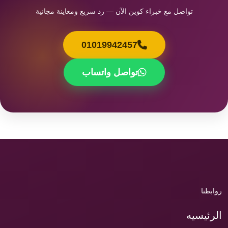
تواصل مع خبراء كوين الآن — رد سريع ومعاينة مجانية
01019942457
تواصل واتساب
روابطنا
الرئيسيه