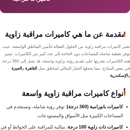
سمارت
هوم
AR
ساوند
مقدمة عن ما هي كاميرات مراقبة زاوية
سيستم
تبر كاميرات مراقبة زاوية من الحلول الفعالة لتأمين المناطق الواسعة، حيث
حلول
فر تغطية شاملة للمساحات دون الحاجة إلى عدد كبير من الكاميرات. تتميز
أمنية
هذه الكاميرات بقدرتها على تقديم رؤية بزاوية واسعة، قد تصل إلى 360 درجة
للشركات
 بعض النماذج، مما يجعلها الخيار المثالي لمناطق مثل
القاهرة
و
الجيزة
والمصانع
لإسكندرية
.
جهاز
أنواع كاميرات مراقبة زاوية واسعة
بصمة
كاميرات بانورامية (360 درجة)
: توفر رؤية شاملة، وتستخدم في
الحضور
والانصراف
المساحات الكبيرة مثل الأسواق والمستودعات.
كاميرات ذات زاوية 180 درجة
: مثالية للمراقبة على الحوائط أو في