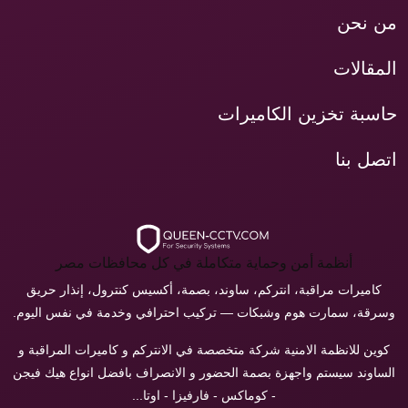
من نحن
المقالات
حاسبة تخزين الكاميرات
اتصل بنا
أنظمة أمن وحماية متكاملة في كل محافظات مصر
كاميرات مراقبة، انتركم، ساوند، بصمة، أكسيس كنترول، إنذار حريق
وسرقة، سمارت هوم وشبكات — تركيب احترافي وخدمة في نفس اليوم.
كوين للانظمة الامنية شركة متخصصة في الانتركم و كاميرات المراقبة و
الساوند سيستم واجهزة بصمة الحضور و الانصراف بافضل انواع هيك فيجن
- كوماكس - فارفيزا - اوتا...