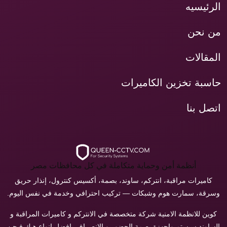
الرئيسيه
من نحن
المقالات
حاسبة تخزين الكاميرات
اتصل بنا
أنظمة أمن وحماية متكاملة في كل محافظات مصر
كاميرات مراقبة، انتركم، ساوند، بصمة، أكسيس كنترول، إنذار حريق
وسرقة، سمارت هوم وشبكات — تركيب احترافي وخدمة في نفس اليوم.
كوين للانظمة الامنية شركة متخصصة في الانتركم و كاميرات المراقبة و
الساوند سيستم واجهزة بصمة الحضور و الانصراف بافضل انواع هيك فيجن