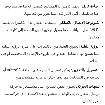
تقوية
إضاءة LED:
تعمل كاميرات المصابيح كمصدر للإضاءة، مما يوفر
شبكات
إضاءة للمكان أثناء المراقبة، مما يعزز من فعاليتها.
المحمول
والانترنت
تكنولوجيا الاتصال اللاسلكي:
تستخدم معظم هذه الكاميرات تقنية
Wi-Fi لنقل البيانات، مما يسهل تركيبها دون الحاجة إلى كابلات
انتركم
معقدة.
الرؤية الليلية:
تحتوي العديد من الكاميرات على ميزة الرؤية الليلية،
أنظمة
مما يسمح لها بالتقاط الفيديو في ظروف الإضاءة المنخفضة أو في
إنذار
الظلام.
السرقة
التسجيل والتخزين:
يمكن تسجيل الفيديو على بطاقة microSD أو
أنظمة
تخزينه في السحابة، مما يوفر خيارات مرنة للمستخدمين.
إنذار
تنبيهات الحركة:
تحتوي بعض النماذج على مستشعرات حركة،
الحريق
ترسل إشعارات إلى الهاتف المحمول عند اكتشاف أي حركة، مما
يعزز الأمان.
أكسيس