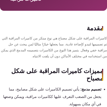
سمارت
هوم
AR
ساوند
مقدمة
سيستم
ميرات المراقبة على شكل مصباح هي نوع مبتكر من كاميرات المراقبة التي
حلول
تصميمها لتبدو كإضاءة عادية، مما يجعلها خيارًا مثاليًا لمن يبحث عن حل
أمنية
اقبة خفي وفعال. يتميز هذا النوع من الكاميرات بتصميمه المدمج الذي يمكن
للشركات
 استخدامه في مختلف الأماكن دون أن يلفت الانتباه.
والمصانع
مميزات كاميرات المراقبة على شكل
جهاز
مصباح
بصمة
الحضور
تصميم مدمج:
يأتي تصميم الكاميرات على شكل مصابيح، مما
والانصراف
يجعل من الصعب التعرف عليها ككاميرات مراقبة، ويمكن وضعها
في أي مكان بسهولة.